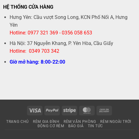
HỆ THỐNG CỬA HÀNG
Hưng Yên: Cầu vượt Song Long, KCN Phố Nối A, Hưng
Yên
Hotline: 0977 321 369 - 0356 058 653
Hà Nội: 37 Nguyễn Khang, P. Yên Hòa, Cầu Giấy
Hotline: 0349 703 342
Giờ mở hàng: 8:00-22:00
Visa
PayPal
Stripe
MasterCard
Cash
On
TRANG CHỦ
RÈM GIA ĐÌNH
RÈM VĂN PHÒNG
RÈM NGOÀI TRỜI
Delivery
ĐỘNG CƠ RÈM
BÁO GIÁ
TIN TỨC