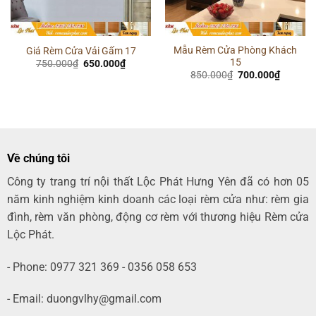
Mẫu Rèm Cửa Phòng Khách
Giá Rèm Cửa Vải Gấm 17
15
Giá
Giá
750.000
₫
650.000
₫
gốc
hiện
Giá
Giá
850.000
₫
700.000
₫
là:
tại
gốc
hiện
750.000₫.
là:
là:
tại
00₫.
650.000₫.
850.000₫.
là:
700.000
Về chúng tôi
Công ty trang trí nội thất Lộc Phát Hưng Yên đã có hơn 05
năm kinh nghiệm kinh doanh các loại rèm cửa như: rèm gia
đình, rèm văn phòng, động cơ rèm với thương hiệu Rèm cửa
Lộc Phát.
- Phone: 0977 321 369 - 0356 058 653
- Email: duongvlhy@gmail.com