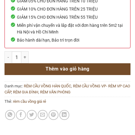
GIẢM 05% CHO ĐƠN HÀNG TRÊN 10 TRIỆU
GIẢM 10% CHO ĐƠN HÀNG TRÊN 25 TRIỆU
GIẢM 15% CHO ĐƠN HÀNG TRÊN 55 TRIỆU
Miễn phí vận chuyển và lắp đặt với đơn hàng trên 5m2 tại
Hà Nội và Hồ Chí Minh
Bảo hành dài hạn, Bảo trì trọn đời
Rèm cầu vồng giá rẻ hãng Modero mã Basic số lượng
Thêm vào giỏ hàng
Danh mục:
RÈM CẦU VỒNG HÀN QUỐC
,
RÈM CẦU VỒNG VP- RÈM VP CAO
CẤP
,
RÈM GIA ĐÌNH
,
RÈM VĂN PHÒNG
Thẻ:
rèm cầu vồng giá rẻ