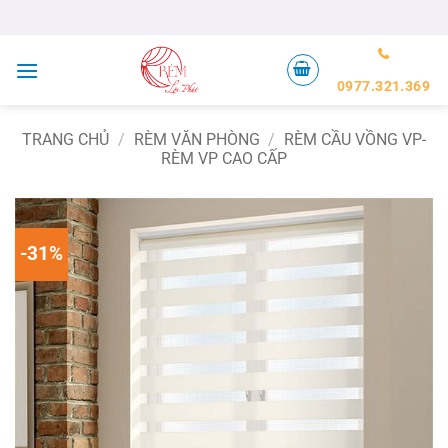
Bỏ
qua
nội
dung
0977.321.369
TRANG CHỦ
/
RÈM VĂN PHÒNG
/
RÈM CẦU VỒNG VP-
RÈM VP CAO CẤP
-31%