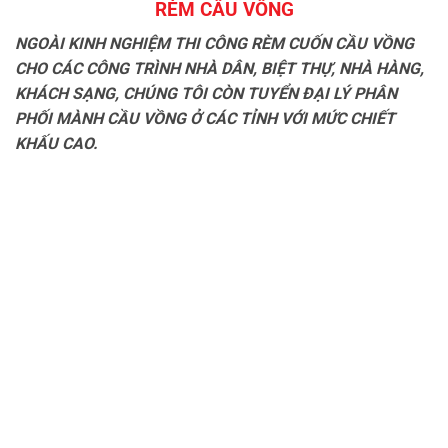
RÈM CẦU VỒNG
NGOÀI KINH NGHIỆM THI CÔNG RÈM CUỐN CẦU VỒNG
CHO CÁC CÔNG TRÌNH NHÀ DÂN, BIỆT THỰ, NHÀ HÀNG,
KHÁCH SẠNG, CHÚNG TÔI CÒN TUYỂN ĐẠI LÝ PHÂN
PHỐI MÀNH CẦU VỒNG Ở CÁC TỈNH VỚI MỨC CHIẾT
KHẤU CAO.