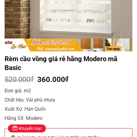
Rèm cầu vồng giá rẻ hãng Modero mã
Basic
Giá
Giá
520.000
₫
360.000
₫
gốc
hiện
Đơn giá: m2
là:
tại
Chất liệu: Vải phủ nhựa
520.000₫.
là:
360.000₫.
Xuất Xứ: Hàn Quốc
Hãng SX: Modero
Khuyến mại