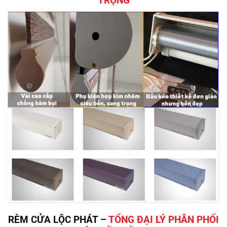
TRỌNG
RÈM CỬA LỘC PHÁT –
TỔNG ĐẠI LÝ PHÂN PHỐI