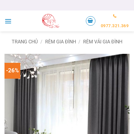
Bỏ
qua
nội
dung
0977.321.369
TRANG CHỦ
/
RÈM GIA ĐÌNH
/
RÈM VẢI GIA ĐÌNH
-26%