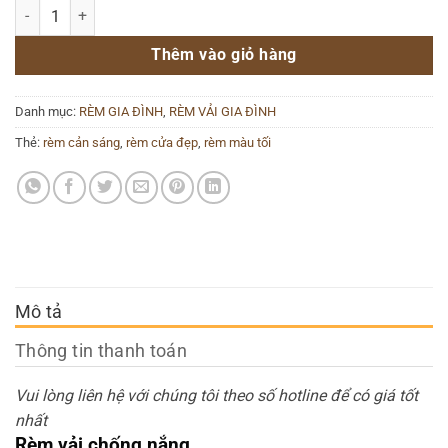
Rèm Vải Đẹp Cản Nắng - 41 số lượng
Thêm vào giỏ hàng
Danh mục:
RÈM GIA ĐÌNH
,
RÈM VẢI GIA ĐÌNH
Thẻ:
rèm cản sáng
,
rèm cửa đẹp
,
rèm màu tối
Mô tả
Thông tin thanh toán
Vui lòng liên hệ với chúng tôi theo số hotline để có giá tốt
nhất
Rèm vải chống nắng