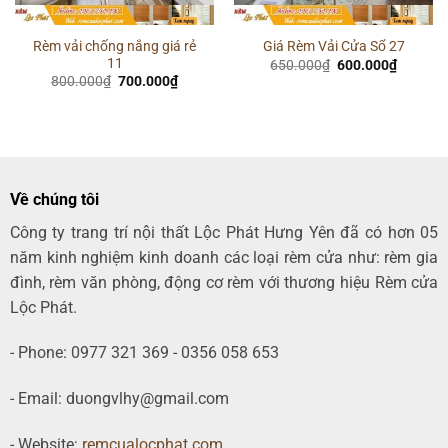
Rèm vải chống nắng giá rẻ
Giá Rèm Vải Cửa Sổ 27
11
Giá
Giá
650.000
₫
600.000
₫
gốc
hiện
Giá
Giá
800.000
₫
700.000
₫
là:
tại
gốc
hiện
650.000₫.
là:
là:
tại
00₫.
600.000
800.000₫.
là:
700.000₫.
Về chúng tôi
Công ty trang trí nội thất Lộc Phát Hưng Yên đã có hơn 05
năm kinh nghiệm kinh doanh các loại rèm cửa như: rèm gia
đình, rèm văn phòng, động cơ rèm với thương hiệu Rèm cửa
Lộc Phát.
- Phone: 0977 321 369 - 0356 058 653
- Email: duongvlhy@gmail.com
- Website:
remcualocphat.com