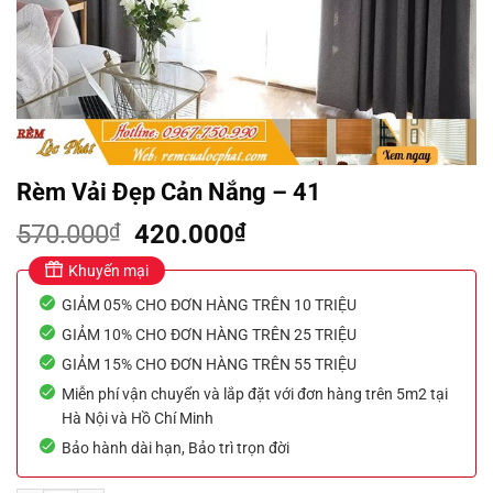
Rèm Vải Đẹp Cản Nắng – 41
Giá
Giá
570.000
₫
420.000
₫
gốc
hiện
Khuyến mại
là:
tại
GIẢM 05% CHO ĐƠN HÀNG TRÊN 10 TRIỆU
570.000₫.
là:
420.000₫.
GIẢM 10% CHO ĐƠN HÀNG TRÊN 25 TRIỆU
GIẢM 15% CHO ĐƠN HÀNG TRÊN 55 TRIỆU
Miễn phí vận chuyển và lắp đặt với đơn hàng trên 5m2 tại
Hà Nội và Hồ Chí Minh
Bảo hành dài hạn, Bảo trì trọn đời