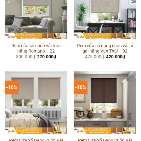
Rèm cửa sổ cuốn vải trơn
Rèm cửa sổ dạng cuốn vải nỉ
hãng Romano – 22
gai hãng Vạn Thái – 02
Giá
Giá
Giá
Giá
300.000
₫
270.000
₫
475.000
₫
420.000
₫
gốc
hiện
gốc
hiện
là:
tại
là:
tại
300.000₫.
là:
475.000₫.
là:
270.000₫.
420.000
-10%
-10%
Rèm Cửa Sổ Dạng Cuốn Vải
Rèm Cửa Sổ Dạng Cuốn Vải