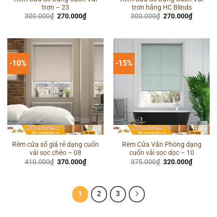
trơn – 23
trơn hãng HC Blinds
Giá
Giá
Giá
Giá
300.000
₫
270.000
₫
300.000
₫
270.000
₫
gốc
hiện
gốc
hiện
là:
tại
là:
tại
300.000₫.
là:
300.000₫.
là:
270.000₫.
270.000
-10%
-15%
Rèm cửa sổ giá rẻ dạng cuốn
Rèm Cửa Văn Phòng dạng
vải sọc chéo – 08
cuốn vải sọc dọc – 10
Giá
Giá
Giá
Giá
410.000
₫
370.000
₫
375.000
₫
320.000
₫
gốc
hiện
gốc
hiện
là:
tại
là:
tại
410.000₫.
là:
375.000₫.
là:
370.000₫.
320.000
1
2
3