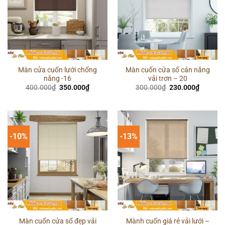
Màn cửa cuốn lưới chống
Màn cuốn cửa sổ cản nắng
nắng -16
vải trơn – 20
Giá
Giá
Giá
Giá
400.000
₫
350.000
₫
300.000
₫
230.000
₫
gốc
hiện
gốc
hiện
là:
tại
là:
tại
400.000₫.
là:
300.000₫.
là:
350.000₫.
230.000
-10%
-13%
Màn cuốn cửa sổ đẹp vải
Mành cuốn giá rẻ vải lưới –