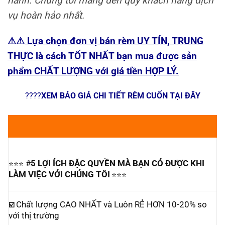
hành. Chúng tôi mang đến quý khách hàng dịch
vụ hoàn hảo nhất.
⚠
⚠
Lựa chọn đơn vị bán rèm UY TÍN, TRUNG
THỰC là cách TỐT NHẤT bạn mua được sản
phẩm CHẤT LƯỢNG với giá tiền HỢP LÝ.
????
XEM BÁO GIÁ CHI TIẾT RÈM CUỐN TẠI ĐÂY
#
5 LỢI ÍCH ĐẶC QUYỀN MÀ BẠN CÓ ĐƯỢC KHI
⭐⭐⭐
LÀM VIỆC VỚI CHÚNG TÔI
⭐⭐⭐
Chất lượng CAO NHẤT và Luôn RẺ HƠN 10-20% so
☑️
với thị trường