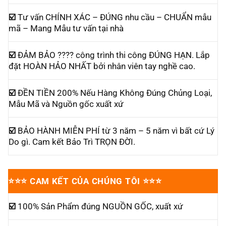
☑️
Tư vấn CHÍNH XÁC – ĐÚNG nhu cầu – CHUẨN mẫu
mã – Mang Mẫu tư vấn tại nhà
☑️
ĐẢM BẢO ???? công trình thi công ĐÚNG HẠN. Lắp
đặt HOÀN HẢO NHẤT bởi nhân viên tay nghề cao.
☑️
ĐỀN TIỀN 200% Nếu Hàng Không Đúng Chủng Loại,
Mẫu Mã và Nguồn gốc xuất xứ
☑️
BẢO HÀNH MIỄN PHÍ từ 3 năm – 5 năm vì bất cứ Lý
Do gì. Cam kết Bảo Trì TRỌN ĐỜI.
⭐⭐⭐
CAM KẾT CỦA CHÚNG TÔI
⭐⭐⭐
☑️
100% Sản Phẩm đúng NGUỒN GỐC, xuất xứ