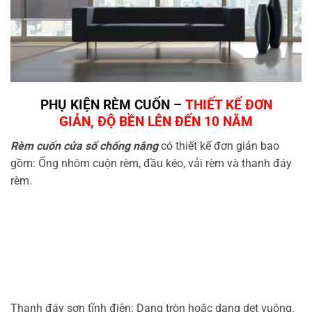
PHỤ KIỆN RÈM CUỐN –
THIẾT KẾ ĐƠN
GIẢN, ĐỘ BỀN LÊN ĐẾN 10 NĂM
Rèm cuốn cửa sổ chống nắng
có thiết kế đơn giản bao
gồm: Ống nhôm cuộn rèm, đầu kéo, vải rèm và thanh đáy
rèm.
Thanh đáy sơn tĩnh điện: Dạng tròn hoặc dạng dẹt vuông.