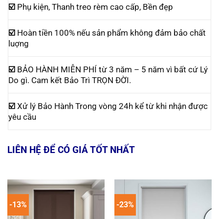
☑️
Phụ kiện, Thanh treo rèm cao cấp, Bền đẹp
☑️
Hoàn tiền 100% nếu sản phẩm không đảm bảo chất
luợng
☑️
BẢO HÀNH MIỄN PHÍ từ 3 năm – 5 năm vì bất cứ Lý
Do gì. Cam kết Bảo Trì TRỌN ĐỜI.
☑️
Xử lý Bảo Hành Trong vòng 24h kể từ khi nhận được
yêu cầu
LIÊN HỆ ĐỂ CÓ GIÁ TỐT NHẤT
-13%
-23%