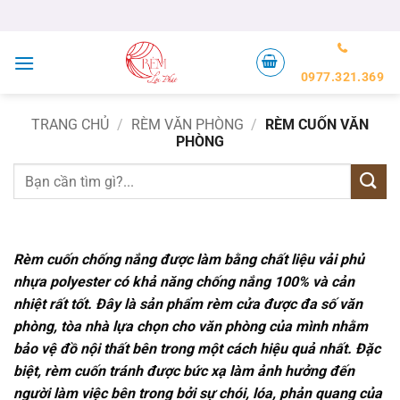
Bỏ
qua
nội
dung
0977.321.369
TRANG CHỦ
/
RÈM VĂN PHÒNG
/
RÈM CUỐN VĂN
PHÒNG
Tìm
kiếm:
Rèm cuốn chống nắng
được làm bằng chất liệu vải phủ
nhựa polyester có khả năng chống nắng 100% và cản
nhiệt rất tốt.
Đây là sản phẩm
rèm cửa
được đa số văn
phòng, tòa nhà lựa chọn cho văn phòng của mình nhằm
bảo vệ đồ nội thất bên trong một cách hiệu quả nhất. Đặc
biệt, rèm cuốn tránh được bức xạ làm ảnh hưởng đến
người làm việc bên trong bởi sự chói, lóa, phản quang của