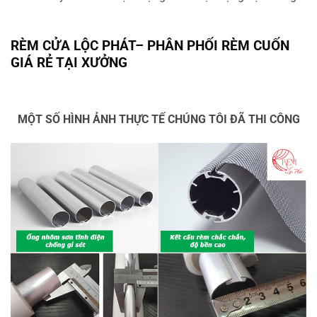
RÈM CỬA LỘC PHÁT
– PHÂN PHỐI RÈM CUỐN
GIÁ RẺ TẠI XƯỞNG
MỘT SỐ HÌNH ẢNH THỰC TẾ CHÚNG TÔI ĐÃ THI CÔNG