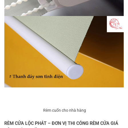
Rèm cuốn cho nhà hàng
RÈM CỬA LỘC PHÁT – ĐƠN VỊ THI CÔNG RÈM CỬA GIÁ