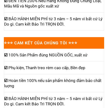
☑️
ĐỀN TIỀN 200% Nếu Hàng Không Đúng Chủng Loại,
Mẫu Mã và Nguồn gốc xuất xứ
☑️
BẢO HÀNH MIỄN PHÍ từ 3 năm – 5 năm vì bất cứ Lý
Do gì. Cam kết Bảo Trì TRỌN ĐỜI.
⭐⭐⭐
CAM KẾT CỦA CHÚNG TÔI
⭐⭐⭐
☑️
100% Sản Phẩm đúng NGUỒN GỐC, xuất xứ
☑️
Phụ kiện, Thanh treo rèm cao cấp, Bền đẹp
☑️
Hoàn tiền 100% nếu sản phẩm không đảm bảo chất
luợng
☑️
BẢO HÀNH MIỄN PHÍ từ 3 năm – 5 năm vì bất cứ Lý
Do gì. Cam kết Bảo Trì TRỌN ĐỜI.