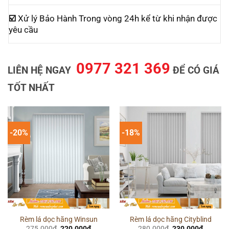
☑️
Xử lý Bảo Hành Trong vòng 24h kể từ khi nhận được
yêu cầu
0977 321 369
LIÊN HỆ NGAY
ĐỂ CÓ GIÁ
TỐT NHẤT
-20%
-18%
Rèm lá dọc hãng Winsun
Rèm lá dọc hãng Cityblind
Giá
Giá
Giá
Giá
275.000
₫
220.000
₫
280.000
₫
230.000
₫