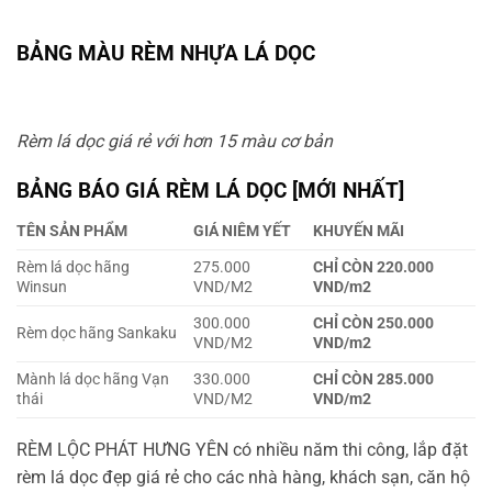
BẢNG MÀU RÈM NHỰA LÁ DỌC
Rèm lá dọc giá rẻ với hơn 15 màu cơ bản
BẢNG BÁO GIÁ RÈM LÁ DỌC [MỚI NHẤT]
TÊN SẢN PHẨM
GIÁ NIÊM YẾT
KHUYẾN MÃI
Rèm lá dọc hãng
275.000
CHỈ CÒN 220.000
Winsun
VND/M2
VND/m2
300.000
CHỈ CÒN 250.000
Rèm dọc hãng Sankaku
VND/M2
VND/m2
Mành lá dọc hãng Vạn
330.000
CHỈ CÒN 285.000
thái
VND/M2
VND/m2
RÈM LỘC PHÁT HƯNG YÊN có nhiều năm thi công, lắp đặt
rèm lá dọc đẹp giá rẻ cho các nhà hàng, khách sạn, căn hộ