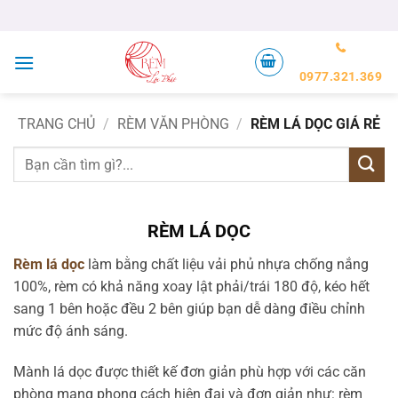
Bỏ
qua
nội
dung
0977.321.369
TRANG CHỦ
/
RÈM VĂN PHÒNG
/
RÈM LÁ DỌC GIÁ RẺ
Tìm
kiếm:
RÈM LÁ DỌC
Rèm lá dọc
làm bằng chất liệu vải phủ nhựa chống nắng
100%, rèm có khả năng xoay lật phải/trái 180 độ, kéo hết
sang 1 bên hoặc đều 2 bên giúp bạn dễ dàng điều chỉnh
mức độ ánh sáng.
Mành lá dọc được thiết kế đơn giản phù hợp với các căn
phòng mang phong cách hiện đại và đơn giản như: rèm