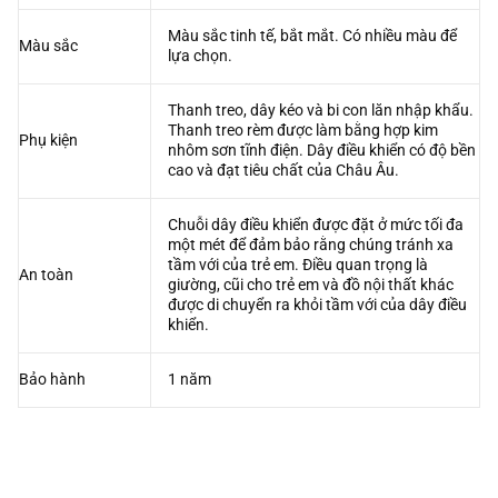
Màu sắc tinh tế, bắt mắt. Có nhiều màu để
Màu sắc
lựa chọn.
Thanh treo, dây kéo và bi con lăn nhập khẩu.
Thanh treo rèm được làm bằng hợp kim
Phụ kiện
nhôm sơn tĩnh điện. Dây điều khiển có độ bền
cao và đạt tiêu chất của Châu Âu.
Chuỗi dây điều khiển được đặt ở mức tối đa
một mét để đảm bảo rằng chúng tránh xa
tầm với của trẻ em. Điều quan trọng là
An toàn
giường, cũi cho trẻ em và đồ nội thất khác
được di chuyển ra khỏi tầm với của dây điều
khiển.
Bảo hành
1 năm