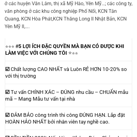
ở các huyện Văn Lâm, thị xã Mỹ Hào, Yên Mỹ…; các công ty,
văn phòng ở các khu công nghiệp Phố Nối, KCN Tân
Quang, KCN Hòa Phát,KCN Thăng Long II Nhật Bản, KCN
Yên Mỹ II,….
#
5 LỢI ÍCH ĐẶC QUYỀN MÀ BẠN CÓ ĐƯỢC KHI
⭐⭐⭐
LÀM VIỆC VỚI CHÚNG TÔI
⭐
⭐⭐
☑️
Chất lượng CAO NHẤT và Luôn RẺ HƠN 10-20% so
với thị trường
☑️
Tư vấn CHÍNH XÁC – ĐÚNG nhu cầu – CHUẨN mẫu
mã – Mang Mẫu tư vấn tại nhà
☑️
ĐẢM BẢO công trình thi công ĐÚNG HẠN. Lắp đặt
HOÀN HẢO NHẤT bởi nhân viên tay nghề cao.