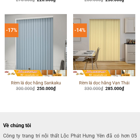
gốc
hiện
gốc
hiện
là:
tại
là:
tại
275.000₫.
là:
280.000₫.
là:
220.000₫.
230.000
-17%
-14%
Rèm lá dọc hãng Sankaku
Rèm lá dọc hãng Vạn Thái
Giá
Giá
Giá
Giá
300.000
₫
250.000
₫
330.000
₫
285.000
₫
gốc
hiện
gốc
hiện
là:
tại
là:
tại
300.000₫.
là:
330.000₫.
là:
250.000₫.
285.000
Về chúng tôi
Công ty trang trí nội thất Lộc Phát Hưng Yên đã có hơn 05