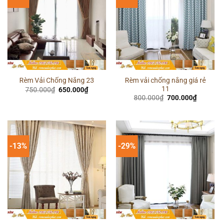
Rèm vải chống nắng giá rẻ
Rèm Vải Chống Nắng 23
11
Giá
Giá
750.000
₫
650.000
₫
gốc
hiện
Giá
Giá
800.000
₫
700.000
₫
là:
tại
gốc
hiện
750.000₫.
là:
là:
tại
650.000₫.
800.000₫.
là:
700.000
-13%
-29%