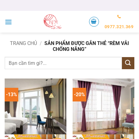
Bỏ
qua
nội
dung
0977.321.369
TRANG CHỦ
/
SẢN PHẨM ĐƯỢC GẮN THẺ “RÈM VẢI
CHỐNG NẮNG”
Tìm
kiếm:
-13%
-20%