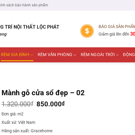
ính sách bảo hành sản phẩm
G TRÍ NỘI THẤT
LỘC PHÁT
BÁO GIÁ SẢN PHẨ
3
ang
Giảm giá lên đến
RÈM GIA ĐÌNH
RÈM VĂN PHÒNG
RÈM NGOÀI TRỜI
ĐỘNG
Mành gỗ cửa sổ đẹp – 02
Giá
Giá
1.320.000
₫
850.000
₫
gốc
hiện
Đơn giá: m2
là:
tại
1.320.000₫.
là:
Xuất xứ: Việt Nam
850.000₫.
Hãng sản xuất: Gracehome