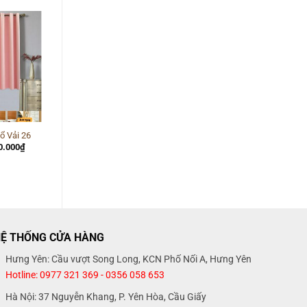
-13%
Rèm Cửa Sổ Phòng Ngủ
ổ Vải 26
20
á
Giá
0.000
₫
c
hiện
Giá
Giá
750.000
₫
650.000
₫
tại
gốc
hiện
0.000₫.
là:
là:
tại
600.000₫.
750.000₫.
là:
650.000₫.
Ệ THỐNG CỬA HÀNG
Hưng Yên: Cầu vượt Song Long, KCN Phố Nối A, Hưng Yên
Hotline: 0977 321 369 - 0356 058 653
Hà Nội: 37 Nguyễn Khang, P. Yên Hòa, Cầu Giấy