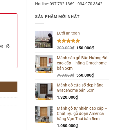
Hotline: 097 732 1369 - 034 970 3342
SẢN PHẨM MỚI NHẤT
Lưới an toàn
 và Hồ
Được xếp
Giá
Giá
200.000
₫
150.000
₫
hạng
5.00
gốc
hiện
5 sao
Mành sáo gỗ Bắc Hương Đỏ
là:
tại
cao cấp – hãng Gracehome
200.000₫.
là:
bản 5cm
150.000₫.
Giá
Giá
790.000
₫
550.000
₫
gốc
hiện
Mành gỗ cửa sổ đẹp hãng
là:
tại
Gracehome bản 5cm
790.000₫.
là:
550.000₫.
1.320.000
₫
Mành gỗ tự nhiên cao cấp –
Chất liệu gỗ đoạn America
hãng Vạn Thái bản 5cm
1.080.000
₫