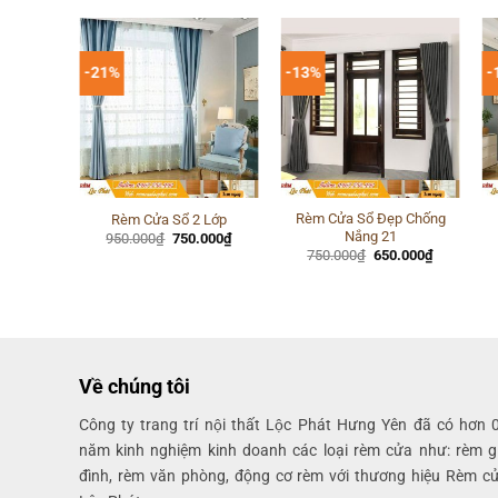
-21%
-13%
-
 phòng
Rèm Cửa Sổ Đẹp Chống
Rèm Cửa Sổ 2 Lớp
Nắng 21
Giá
Giá
950.000
₫
750.000
₫
gốc
hiện
Giá
Giá
Giá
.000
₫
750.000
₫
650.000
₫
là:
tại
hiện
gốc
hiện
950.000₫.
là:
tại
là:
tại
750.000₫.
000₫.
là:
750.000₫.
là:
750.000₫.
650.000₫.
Về chúng tôi
Công ty trang trí nội thất Lộc Phát Hưng Yên đã có hơn 
năm kinh nghiệm kinh doanh các loại rèm cửa như: rèm g
đình, rèm văn phòng, động cơ rèm với thương hiệu Rèm c