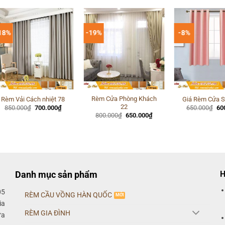
18%
-19%
-8%
Rèm Cửa Phòng Khách
Rèm Vải Cách nhiệt 78
Giá Rèm Cửa S
22
Giá
Giá
Gi
850.000
₫
700.000
₫
650.000
₫
60
gốc
hiện
gố
Giá
Giá
800.000
₫
650.000
₫
là:
tại
là:
gốc
hiện
850.000₫.
là:
65
là:
tại
700.000₫.
800.000₫.
là:
650.000₫.
Danh mục sản phẩm
H
05
RÈM CẦU VỒNG HÀN QUỐC
ia
RÈM GIA ĐÌNH
ửa