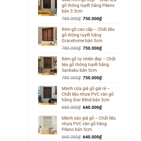
gỗ thông tuyết hãng Pilano
800.000₫.
là:
bản 3.5cm
780.000₫.
Giá
Giá
780.000
₫
750.000
₫
gốc
hiện
Rèm gỗ cao cấp – Chất liệu
là:
tại
gỗ thông tuyết hãng
780.000₫.
là:
Gracehome bản 5cm
750.000₫.
Giá
Giá
780.000
₫
750.000
₫
gốc
hiện
Rèm gỗ tự nhiên đẹp – Chất
là:
tại
liệu gỗ thông tuyết hãng
780.000₫.
là:
Sankaku bản 5cm
750.000₫.
Giá
Giá
780.000
₫
750.000
₫
gốc
hiện
Mành cửa giả gỗ giá rẻ –
là:
tại
Chất liệu nhựa PVC vân gỗ
780.000₫.
là:
hãng Star Blind bản 5cm
750.000₫.
Giá
Giá
660.000
₫
640.000
₫
gốc
hiện
Mành sáo giả gỗ – Chất liệu
là:
tại
nhựa PVC vân gỗ hãng
660.000₫.
là:
Pilano bản 5cm
640.000₫.
Giá
Giá
660.000
₫
640.000
₫