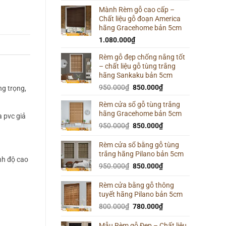
Mành Rèm gỗ cao cấp –
Chất liệu gỗ đoạn America
hãng Gracehome bản 5cm
1.080.000
₫
Rèm gỗ đẹp chống nắng tốt
– chất liệu gỗ tùng trắng
hãng Sankaku bản 5cm
Giá
Giá
950.000
₫
850.000
₫
ng trọng,
gốc
hiện
Rèm cửa sổ gỗ tùng trắng
là:
tại
hãng Gracehome bản 5cm
950.000₫.
là:
 pvc giả
Giá
850.000₫.
Giá
950.000
₫
850.000
₫
gốc
hiện
là:
tại
Rèm cửa sổ bằng gỗ tùng
trắng hãng Pilano bản 5cm
950.000₫.
là:
nh độ cao
850.000₫.
Giá
Giá
950.000
₫
850.000
₫
gốc
hiện
là:
tại
Rèm cửa bằng gỗ thông
tuyết hãng Pilano bản 5cm
950.000₫.
là:
850.000₫.
Giá
Giá
800.000
₫
780.000
₫
gốc
hiện
là:
tại
Mẫu Rèm gỗ Đẹp – Chất liệu