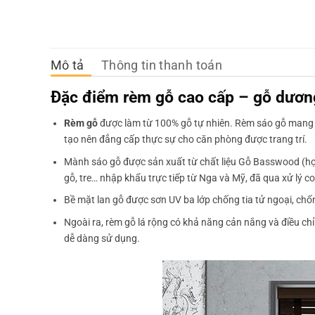
Mô tả
Thông tin thanh toán
Đặc điểm rèm gỗ cao cấp – gỗ dươn
Rèm gỗ
được làm từ 100% gỗ tự nhiên. Rèm sáo gỗ mang lạ
tạo nên đẳng cấp thực sự cho căn phòng được trang trí.
Mành sáo gỗ được sản xuất từ chất liệu Gỗ Basswood (họ 
gỗ, tre… nhập khẩu trực tiếp từ Nga và Mỹ, đã qua xử lý c
Bề mặt lan gỗ được sơn UV ba lớp chống tia tử ngoại, chố
Ngoài ra, rèm gỗ lá rộng có khả năng cản nắng và điều chỉ
dễ dàng sử dụng.