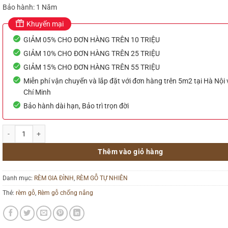
Bảo hành: 1 Năm
Khuyến mại
GIẢM 05% CHO ĐƠN HÀNG TRÊN 10 TRIỆU
GIẢM 10% CHO ĐƠN HÀNG TRÊN 25 TRIỆU
GIẢM 15% CHO ĐƠN HÀNG TRÊN 55 TRIỆU
Miễn phí vận chuyển và lắp đặt với đơn hàng trên 5m2 tại Hà Nội
Chí Minh
Bảo hành dài hạn, Bảo trì trọn đời
Mành gỗ cửa sổ đẹp – 02 số lượng
Thêm vào giỏ hàng
Danh mục:
RÈM GIA ĐÌNH
,
RÈM GỖ TỰ NHIÊN
Thẻ:
rèm gỗ
,
Rèm gỗ chống nắng