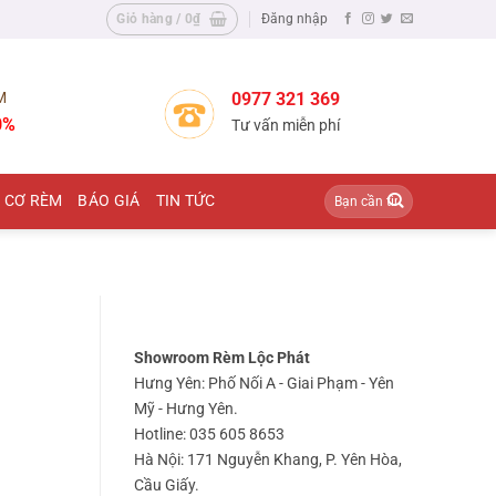
Giỏ hàng /
0
₫
Đăng nhập
M
0977 321 369
0%
Tư vấn miễn phí
Tìm
 CƠ RÈM
BÁO GIÁ
TIN TỨC
kiếm:
Showroom Rèm Lộc Phát
Hưng Yên: Phố Nối A - Giai Phạm - Yên
Mỹ - Hưng Yên.
Hotline: 035 605 8653
Hà Nội: 171 Nguyễn Khang, P. Yên Hòa,
Cầu Giấy.