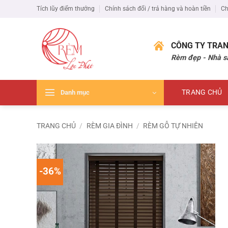
Bỏ
Tích lũy điểm thưởng
Chính sách đổi / trả hàng và hoàn tiền
Ch
qua
nội
dung
CÔNG TY TRAN
Rèm đẹp - Nhà s
TRANG CHỦ
Danh mục
TRANG CHỦ
/
RÈM GIA ĐÌNH
/
RÈM GỖ TỰ NHIÊN
-36%