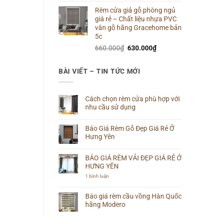
gốc
hiện
Rèm cửa giả gỗ phòng ngủ
là:
tại
giá rẻ – Chất liệu nhựa PVC
660.000₫.
là:
vân gỗ hãng Gracehome bản
640.000₫.
5c
Giá
Giá
660.000
₫
630.000
₫
gốc
hiện
là:
tại
BÀI VIẾT – TIN TỨC MỚI
660.000₫.
là:
630.000₫.
Cách chọn rèm cửa phù hợp với
nhu cầu sử dụng
Không
có
Báo Giá Rèm Gỗ Đẹp Giá Rẻ Ở
bình
luận
Hưng Yên
ở
Cách
Không
chọn
có
rèm
BÁO GIÁ RÈM VẢI ĐẸP GIÁ RẺ Ở
bình
cửa
luận
HƯNG YÊN
phù
ở
hợp
Báo
ở
1 bình luận
với
Giá
BÁO
nhu
Rèm
GIÁ
cầu
Gỗ
RÈM
Báo giá rèm cầu vồng Hàn Quốc
sử
Đẹp
VẢI
dụng
hãng Modero
Giá
ĐẸP
Rẻ
GIÁ
Không
Ở
RẺ