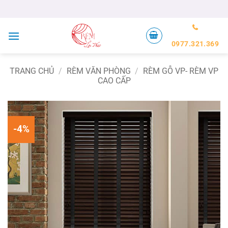
Bỏ
qua
nội
dung
0977.321.369
TRANG CHỦ
/
RÈM VĂN PHÒNG
/
RÈM GỖ VP- RÈM VP
CAO CẤP
-4%