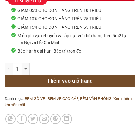
Khuyến mại
GIẢM 05% CHO ĐƠN HÀNG TRÊN 10 TRIỆU
GIẢM 10% CHO ĐƠN HÀNG TRÊN 25 TRIỆU
GIẢM 15% CHO ĐƠN HÀNG TRÊN 55 TRIỆU
Miễn phí vận chuyển và lắp đặt với đơn hàng trên 5m2 tại
Hà Nội và Hồ Chí Minh
Bảo hành dài hạn, Bảo trì trọn đời
Mẫu Rèm gỗ Đẹp – Chất liệu gỗ thông tuyết hãng Pilano bản 3.5cm s
Thêm vào giỏ hàng
Danh mục:
RÈM GỖ VP- RÈM VP CAO CẤP
,
RÈM VĂN PHÒNG
,
Xem thêm
khuyến mãi