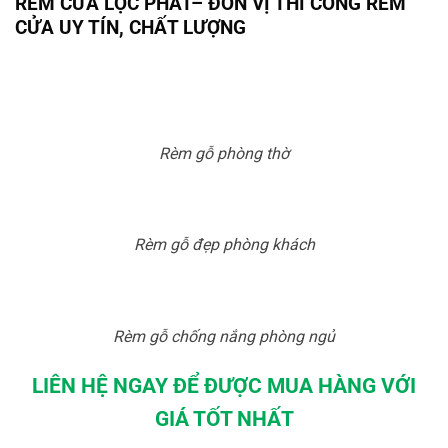
RÈM CỬA
LỘC PHÁT
– ĐƠN VỊ THI CÔNG RÈM
CỬA UY TÍN, CHẤT LƯỢNG
Rèm gỗ phòng thờ
Rèm gỗ đẹp phòng khách
Rèm gỗ chống nắng phòng ngủ
LIÊN HỆ NGAY ĐỂ ĐƯỢC MUA HÀNG VỚI
GIÁ TỐT NHẤT