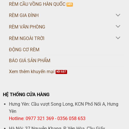
RÈM CẦU VỒNG HÀN QUỐC
RÈM GIA ĐÌNH
RÈM VĂN PHÒNG
RÈM NGOÀI TRỜI
ĐỘNG CƠ RÈM
BÁO GIÁ SẢN PHẨM
Xem thêm khuyến mại
HỆ THỐNG CỬA HÀNG
Hưng Yên: Cầu vượt Song Long, KCN Phố Nối A, Hưng
Yên
Hotline: 0977 321 369 - 0356 058 653
Hà Nội: 37 Nguyễn Khang, P. Yên Hòa, Cầu Giấy