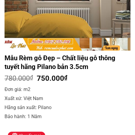
Mẫu Rèm gỗ Đẹp – Chất liệu gỗ thông
tuyết hãng Pilano bản 3.5cm
Giá
Giá
780.000
₫
750.000
₫
gốc
hiện
Đơn giá: m2
là:
tại
Xuất xứ: Việt Nam
780.000₫.
là:
750.000₫.
Hãng sản xuất: Pilano
Bảo hành: 1 Năm