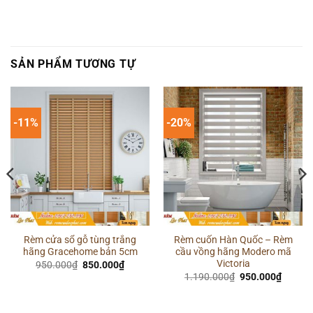
SẢN PHẨM TƯƠNG TỰ
-11%
-20%
Rèm cửa sổ gỗ tùng trắng
Rèm cuốn Hàn Quốc – Rèm
hãng Gracehome bản 5cm
cầu vồng hãng Modero mã
Victoria
Giá
Giá
950.000
₫
850.000
₫
gốc
hiện
Giá
Giá
1.190.000
₫
950.000
₫
là:
tại
gốc
hiện
950.000₫.
là:
là:
tại
850.000₫.
1.190.000₫.
là:
00₫.
950.00