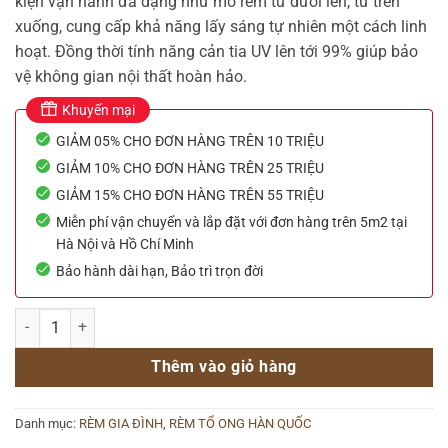
kiện vận hành đa dạng như mở rèm từ dưới lên, từ trên
xuống, cung cấp khả năng lấy sáng tự nhiên một cách linh
hoạt. Đồng thời tính năng cản tia UV lên tới 99% giúp bảo
vệ không gian nội thất hoàn hảo.
Khuyến mại
GIẢM 05% CHO ĐƠN HÀNG TRÊN 10 TRIỆU
GIẢM 10% CHO ĐƠN HÀNG TRÊN 25 TRIỆU
GIẢM 15% CHO ĐƠN HÀNG TRÊN 55 TRIỆU
Miễn phí vận chuyển và lắp đặt với đơn hàng trên 5m2 tại
Hà Nội và Hồ Chí Minh
Bảo hành dài hạn, Bảo trì trọn đời
Mành tổ ong Modero mã HC92-01 số lượng
Thêm vào giỏ hàng
Danh mục:
RÈM GIA ĐÌNH
,
RÈM TỔ ONG HÀN QUỐC