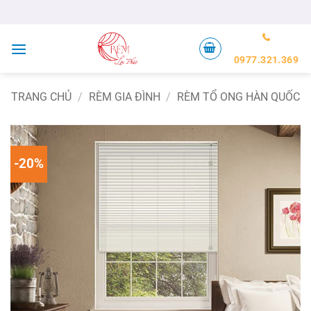
Bỏ
qua
nội
dung
0977.321.369
TRANG CHỦ
/
RÈM GIA ĐÌNH
/
RÈM TỔ ONG HÀN QUỐC
-20%