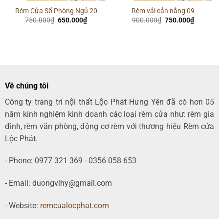
Rèm Cửa Sổ Phòng Ngủ 20
Rèm vải cản nắng 09
Giá
Giá
Giá
Giá
750.000
₫
650.000
₫
900.000
₫
750.000
₫
gốc
hiện
gốc
hiện
là:
tại
là:
tại
750.000₫.
là:
900.000₫.
là:
00₫.
650.000₫.
750.000
Về chúng tôi
Công ty trang trí nội thất Lộc Phát Hưng Yên đã có hơn 05
năm kinh nghiệm kinh doanh các loại rèm cửa như: rèm gia
đình, rèm văn phòng, động cơ rèm với thương hiệu Rèm cửa
Lộc Phát.
- Phone: 0977 321 369 - 0356 058 653
- Email: duongvlhy@gmail.com
- Website:
remcualocphat.com