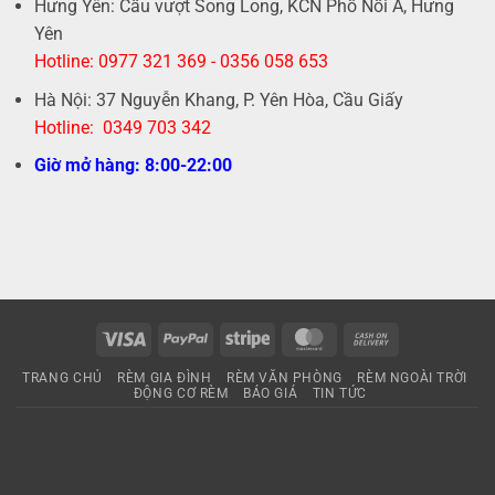
Hưng Yên: Cầu vượt Song Long, KCN Phố Nối A, Hưng
Yên
Hotline: 0977 321 369 - 0356 058 653
Hà Nội: 37 Nguyễn Khang, P. Yên Hòa, Cầu Giấy
Hotline: 0349 703 342
Giờ mở hàng: 8:00-22:00
Visa
PayPal
Stripe
MasterCard
Cash
On
TRANG CHỦ
RÈM GIA ĐÌNH
RÈM VĂN PHÒNG
RÈM NGOÀI TRỜI
Delivery
ĐỘNG CƠ RÈM
BÁO GIÁ
TIN TỨC