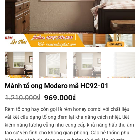
Mành tổ ong Modero mã HC92-01
Giá
Giá
1.210.000
₫
969.000
₫
gốc
hiện
Rèm tổ ong hay còn gọi là rèm honey combi với chất liệu
là:
tại
vải kết cấu dạng tổ ong đem lại khả năng cách nhiệt, tiết
1.210.000₫.
là:
kiệm năng lượng cũng như cung cấp khả năng hấp thụ âm
969.000₫.
tạo sự yên tĩnh cho không gian phòng. Các hệ thống phụ