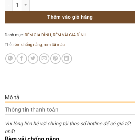
Rèm Cửa Sổ Đẹp Chống Nắng 21 số lượng
Thêm vào giỏ hàng
Danh mục:
RÈM GIA ĐÌNH
,
RÈM VẢI GIA ĐÌNH
Thẻ:
rèm chống nắng
,
rèm tối màu
Mô tả
Thông tin thanh toán
Vui lòng liên hệ với chúng tôi theo số hotline để có giá tốt
nhất
Rèm vải chống nắng