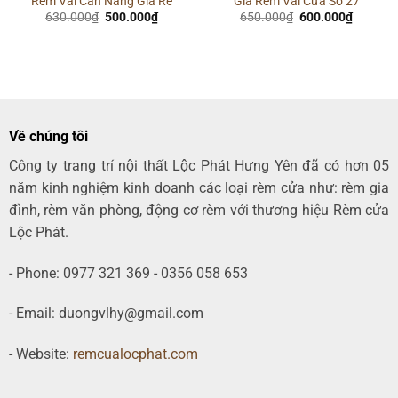
Rèm Vải Cản Nắng Giá Rẻ
Giá Rèm Vải Cửa Sổ 27
Giá
Giá
Giá
Giá
630.000
₫
500.000
₫
650.000
₫
600.000
₫
gốc
hiện
gốc
hiện
là:
tại
là:
tại
630.000₫.
là:
650.000₫.
là:
00₫.
500.000₫.
600.000
Về chúng tôi
Công ty trang trí nội thất Lộc Phát Hưng Yên đã có hơn 05
năm kinh nghiệm kinh doanh các loại rèm cửa như: rèm gia
đình, rèm văn phòng, động cơ rèm với thương hiệu Rèm cửa
Lộc Phát.
- Phone: 0977 321 369 - 0356 058 653
- Email: duongvlhy@gmail.com
- Website:
remcualocphat.com