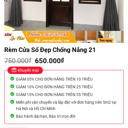
Rèm Cửa Sổ Đẹp Chống Nắng 21
Giá
Giá
750.000
₫
650.000
₫
gốc
hiện
Khuyến mại
là:
tại
GIẢM 05% CHO ĐƠN HÀNG TRÊN 10 TRIỆU
750.000₫.
là:
650.000₫.
GIẢM 10% CHO ĐƠN HÀNG TRÊN 25 TRIỆU
GIẢM 15% CHO ĐƠN HÀNG TRÊN 55 TRIỆU
Miễn phí vận chuyển và lắp đặt với đơn hàng trên 5m2 tại
Hà Nội và Hồ Chí Minh
Bảo hành dài hạn, Bảo trì trọn đời