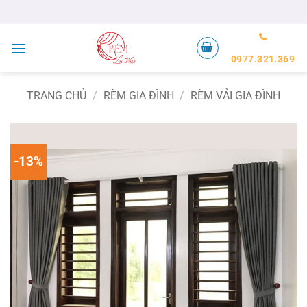
Bỏ
qua
nội
dung
0977.321.369
TRANG CHỦ
/
RÈM GIA ĐÌNH
/
RÈM VẢI GIA ĐÌNH
-13%