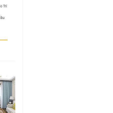
o Trì
cầu
-19%