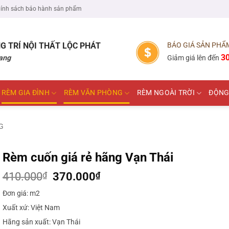
ính sách bảo hành sản phẩm
G TRÍ NỘI THẤT
LỘC PHÁT
BÁO GIÁ SẢN PHẨ
3
ang
Giảm giá lên đến
RÈM GIA ĐÌNH
RÈM VĂN PHÒNG
RÈM NGOÀI TRỜI
ĐỘNG
G
Rèm cuốn giá rẻ hãng Vạn Thái
Giá
Giá
410.000
₫
370.000
₫
gốc
hiện
Đơn giá: m2
là:
tại
410.000₫.
là:
Xuất xứ: Việt Nam
370.000₫.
Hãng sản xuất: Vạn Thái