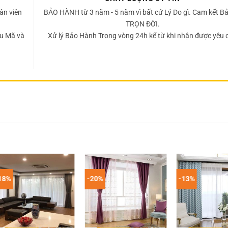
ân viên
BẢO HÀNH từ 3 năm - 5 năm vì bất cứ Lý Do gì. Cam kết Bả
TRỌN ĐỜI.
u Mã và
Xử lý Bảo Hành Trong vòng 24h kể từ khi nhận được yêu 
18%
-20%
-13%