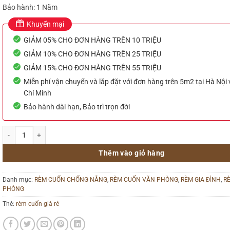
Bảo hành: 1 Năm
Khuyến mại
GIẢM 05% CHO ĐƠN HÀNG TRÊN 10 TRIỆU
GIẢM 10% CHO ĐƠN HÀNG TRÊN 25 TRIỆU
GIẢM 15% CHO ĐƠN HÀNG TRÊN 55 TRIỆU
Miễn phí vận chuyển và lắp đặt với đơn hàng trên 5m2 tại Hà Nội
Chí Minh
Bảo hành dài hạn, Bảo trì trọn đời
Rèm cuốn giá rẻ hãng Vạn Thái số lượng
Thêm vào giỏ hàng
Danh mục:
RÈM CUỐN CHỐNG NẮNG
,
RÈM CUỐN VĂN PHÒNG
,
RÈM GIA ĐÌNH
,
R
PHÒNG
Thẻ:
rèm cuốn giá rẻ