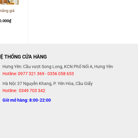
nắng giá
Rèm Cửa Phòng Khách
22
á
Giá
Giá
Giá
0.000
₫
800.000
₫
650.000
₫
c
hiện
gốc
hiện
tại
là:
tại
0.000₫.
là:
800.000₫.
là:
700.000₫.
650.000₫.
Ệ THỐNG CỬA HÀNG
Hưng Yên: Cầu vượt Song Long, KCN Phố Nối A, Hưng Yên
Hotline: 0977 321 369 - 0356 058 653
Hà Nội: 37 Nguyễn Khang, P. Yên Hòa, Cầu Giấy
Hotline: 0349 703 342
Giờ mở hàng: 8:00-22:00