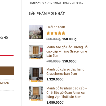
Hotline: 097 732 1369 - 034 970 3342
SẢN PHẨM MỚI NHẤT
Lưới an toàn
 và Hồ
Được xếp
Giá
Giá
200.000
₫
150.000
₫
hạng
5.00
gốc
hiện
5 sao
Mành sáo gỗ Bắc Hương Đỏ
là:
tại
cao cấp – hãng Gracehome
200.000₫.
là:
bản 5cm
150.000₫.
Giá
Giá
790.000
₫
550.000
₫
gốc
hiện
Mành gỗ cửa sổ đẹp hãng
là:
tại
Gracehome bản 5cm
790.000₫.
là:
550.000₫.
1.320.000
₫
ÈM VĂN
Mành gỗ tự nhiên cao cấp –
Chất liệu gỗ đoạn America
hãng Vạn Thái bản 5cm
1.080.000
₫