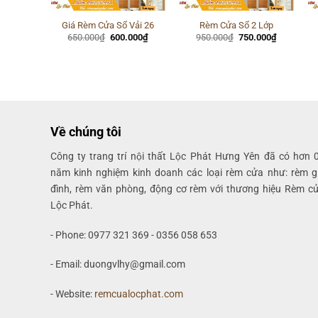
 Sổ 27
Giá Rèm Cửa Sổ Vải 26
Rèm Cửa Sổ 2 Lớp
Giá
Giá
Giá
Giá
Giá
.000
₫
650.000
₫
600.000
₫
950.000
₫
750.000
₫
hiện
gốc
hiện
gốc
hiện
tại
là:
tại
là:
tại
000₫.
là:
650.000₫.
là:
950.000₫.
là:
600.000₫.
600.000₫.
750.000₫.
Về chúng tôi
Công ty trang trí nội thất Lộc Phát Hưng Yên đã có hơn 
năm kinh nghiệm kinh doanh các loại rèm cửa như: rèm g
đình, rèm văn phòng, động cơ rèm với thương hiệu Rèm c
Lộc Phát.
- Phone: 0977 321 369 - 0356 058 653
- Email: duongvlhy@gmail.com
- Website:
remcualocphat.com