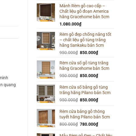
Mành Rèm gỗ cao cấp –
Chất liệu gỗ đoạn America
hãng Gracehome bản 5cm
1.080.000
₫
Rèm gỗ đẹp chống nắng tốt
– chất liệu gỗ tùng trắng
hãng Sankaku bản 5cm
Giá
Giá
950.000
₫
850.000
₫
gốc
hiện
Rèm cửa sổ gỗ tùng trắng
là:
tại
hãng Gracehome bản 5cm
950.000₫.
là:
Giá
850.000₫.
Giá
950.000
₫
850.000
₫
 mình
gốc
hiện
hản quang
là:
tại
Rèm cửa sổ bằng gỗ tùng
trắng hãng Pilano bản 5cm
950.000₫.
là:
850.000₫.
Giá
Giá
950.000
₫
850.000
₫
gốc
hiện
là:
tại
Rèm cửa bằng gỗ thông
tuyết hãng Pilano bản 5cm
950.000₫.
là:
850.000₫.
Giá
Giá
800.000
₫
780.000
₫
gốc
hiện
là:
tại
Mẫu Rèm gỗ Đẹp – Chất liệu