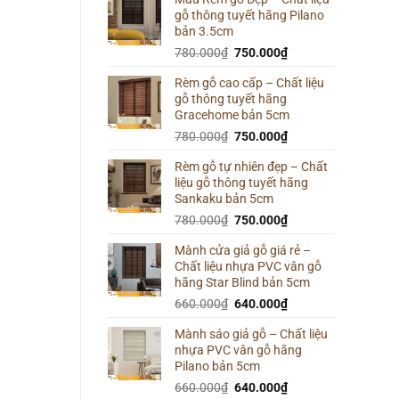
gỗ thông tuyết hãng Pilano
800.000₫.
là:
bản 3.5cm
780.000₫.
Giá
Giá
780.000
₫
750.000
₫
gốc
hiện
Rèm gỗ cao cấp – Chất liệu
là:
tại
gỗ thông tuyết hãng
780.000₫.
là:
Gracehome bản 5cm
750.000₫.
Giá
Giá
780.000
₫
750.000
₫
gốc
hiện
Rèm gỗ tự nhiên đẹp – Chất
là:
tại
liệu gỗ thông tuyết hãng
780.000₫.
là:
Sankaku bản 5cm
750.000₫.
Giá
Giá
780.000
₫
750.000
₫
gốc
hiện
Mành cửa giả gỗ giá rẻ –
là:
tại
Chất liệu nhựa PVC vân gỗ
780.000₫.
là:
hãng Star Blind bản 5cm
750.000₫.
Giá
Giá
660.000
₫
640.000
₫
gốc
hiện
Mành sáo giả gỗ – Chất liệu
là:
tại
nhựa PVC vân gỗ hãng
660.000₫.
là:
Pilano bản 5cm
640.000₫.
Giá
Giá
660.000
₫
640.000
₫