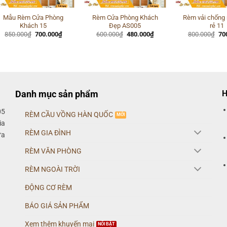
Mẫu Rèm Cửa Phòng
Rèm Cửa Phòng Khách
Rèm vải chống 
Khách 15
Đẹp AS005
rẻ 11
Giá
Giá
Giá
Giá
Gi
850.000
₫
700.000
₫
600.000
₫
480.000
₫
800.000
₫
70
gốc
hiện
gốc
hiện
gố
là:
tại
là:
tại
là:
850.000₫.
là:
600.000₫.
là:
80
700.000₫.
480.000₫.
Danh mục sản phẩm
H
05
RÈM CẦU VỒNG HÀN QUỐC
ia
RÈM GIA ĐÌNH
ửa
RÈM VĂN PHÒNG
RÈM NGOÀI TRỜI
ĐỘNG CƠ RÈM
BÁO GIÁ SẢN PHẨM
Xem thêm khuyến mại