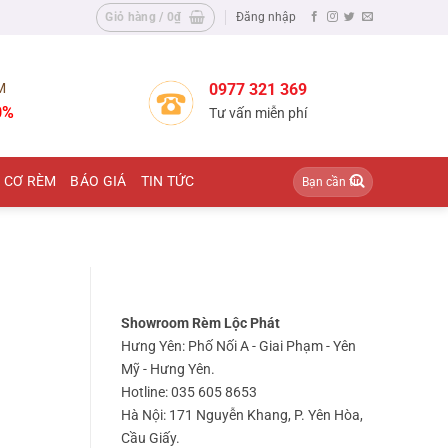
Giỏ hàng /
0
₫
Đăng nhập
M
0977 321 369
0%
Tư vấn miễn phí
Tìm
 CƠ RÈM
BÁO GIÁ
TIN TỨC
kiếm:
Showroom Rèm Lộc Phát
Hưng Yên: Phố Nối A - Giai Phạm - Yên
Mỹ - Hưng Yên.
Hotline: 035 605 8653
Hà Nội: 171 Nguyễn Khang, P. Yên Hòa,
Cầu Giấy.