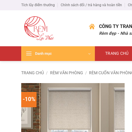
Bỏ
Tích lũy điểm thưởng
Chính sách đổi / trả hàng và hoàn tiền
Ch
qua
nội
dung
CÔNG TY TRAN
Rèm đẹp - Nhà s
TRANG CHỦ
Danh mục
TRANG CHỦ
/
RÈM VĂN PHÒNG
/
RÈM CUỐN VĂN PHÒN
-10%