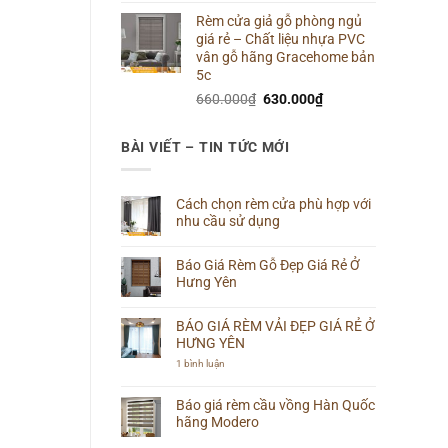
gốc
hiện
Rèm cửa giả gỗ phòng ngủ
là:
tại
giá rẻ – Chất liệu nhựa PVC
660.000₫.
là:
vân gỗ hãng Gracehome bản
640.000₫.
5c
Giá
Giá
660.000
₫
630.000
₫
gốc
hiện
là:
tại
BÀI VIẾT – TIN TỨC MỚI
660.000₫.
là:
630.000₫.
Cách chọn rèm cửa phù hợp với
nhu cầu sử dụng
Không
có
Báo Giá Rèm Gỗ Đẹp Giá Rẻ Ở
bình
luận
Hưng Yên
ở
Cách
Không
chọn
có
rèm
BÁO GIÁ RÈM VẢI ĐẸP GIÁ RẺ Ở
bình
cửa
luận
HƯNG YÊN
phù
ở
hợp
Báo
ở
1 bình luận
với
Giá
BÁO
nhu
Rèm
GIÁ
cầu
Gỗ
RÈM
Báo giá rèm cầu vồng Hàn Quốc
sử
Đẹp
VẢI
dụng
hãng Modero
Giá
ĐẸP
Rẻ
GIÁ
Không
Ở
RẺ