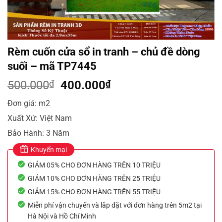
Rèm cuốn cửa sổ in tranh – chủ đề dòng
suối – mã TP7445
Giá
Giá
500.000
₫
400.000
₫
gốc
hiện
Đơn giá: m2
là:
tại
Xuất Xứ: Việt Nam
500.000₫.
là:
400.000₫.
Bảo Hành: 3 Năm
Khuyến mại
GIẢM 05% CHO ĐƠN HÀNG TRÊN 10 TRIỆU
GIẢM 10% CHO ĐƠN HÀNG TRÊN 25 TRIỆU
GIẢM 15% CHO ĐƠN HÀNG TRÊN 55 TRIỆU
Miễn phí vận chuyển và lắp đặt với đơn hàng trên 5m2 tại
Hà Nội và Hồ Chí Minh