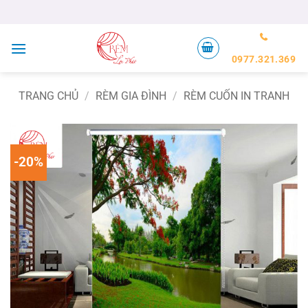
Bỏ
qua
nội
dung
0977.321.369
TRANG CHỦ
/
RÈM GIA ĐÌNH
/
RÈM CUỐN IN TRANH
-20%