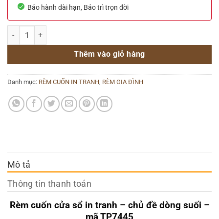
Bảo hành dài hạn, Bảo trì trọn đời
Rèm cuốn cửa sổ in tranh – chủ đề dòng suối – mã TP7445 số lượng
Thêm vào giỏ hàng
Danh mục:
RÈM CUỐN IN TRANH
,
RÈM GIA ĐÌNH
Mô tả
Thông tin thanh toán
Rèm cuốn cửa sổ in tranh – chủ đề dòng suối –
mã TP7445