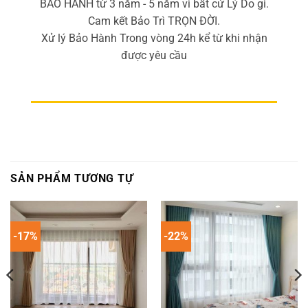
BẢO HÀNH từ 3 năm - 5 năm vì bất cứ Lý Do gì.
Cam kết Bảo Trì TRỌN ĐỜI.
Xử lý Bảo Hành Trong vòng 24h kể từ khi nhận
được yêu cầu
SẢN PHẨM TƯƠNG TỰ
-17%
-22%