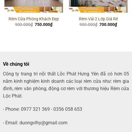
Rèm Cửa Phòng Khách Đẹp
Rèm Vải 2 Lớp Giá Rẻ
Giá
Giá
Giá
Giá
900.000
₫
750.000
₫
900.000
₫
700.000
₫
gốc
hiện
gốc
hiện
là:
tại
là:
tại
900.000₫.
là:
900.000₫.
là:
750.000₫.
700.000
00₫.
Về chúng tôi
Công ty trang trí nội thất Lộc Phát Hưng Yên đã có hơn 05
năm kinh nghiệm kinh doanh các loại rèm cửa như: rèm gia
đình, rèm văn phòng, động cơ rèm với thương hiệu Rèm cửa
Lộc Phát.
- Phone: 0977 321 369 - 0356 058 653
- Email: duongvlhy@gmail.com