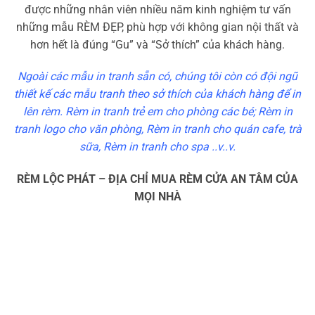
KINH NGHIỆM – NĂNG LỰC THI CÔNG RÈM
CUỐN IN TRANH CỦA RÈM LỘC PHÁT
Làm Rèm Cuốn in tranh tại
LỘC PHÁT
khách hàng luôn
được những nhân viên nhiều năm kinh nghiệm tư vấn
những mẫu RÈM ĐẸP, phù hợp với không gian nội thất và
hơn hết là đúng “Gu” và “Sở thích” của khách hàng.
Ngoài các mẫu in tranh sẵn có, chúng tôi còn có đội ngũ
thiết kế các mẫu tranh theo sở thích của khách hàng để in
lên rèm. Rèm in tranh trẻ em cho phòng các bé; Rèm in
tranh logo cho văn phòng, Rèm in tranh cho quán cafe, trà
sữa, Rèm in tranh cho spa ..v..v.
RÈM LỘC PHÁT – ĐỊA CHỈ MUA RÈM CỬA AN TÂM CỦA
MỌI NHÀ