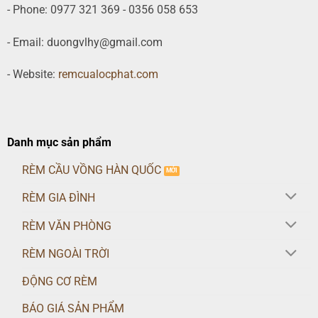
năm kinh nghiệm kinh doanh các loại rèm cửa như: rèm gia
đình, rèm văn phòng, động cơ rèm với thương hiệu Rèm cửa
Lộc Phát.
- Phone: 0977 321 369 - 0356 058 653
- Email: duongvlhy@gmail.com
- Website:
remcualocphat.com
Danh mục sản phẩm
RÈM CẦU VỒNG HÀN QUỐC
RÈM GIA ĐÌNH
RÈM VĂN PHÒNG