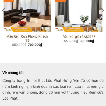
-18%
-29%
Mẫu Rèm Cửa Phòng Khách
Rèm vải giá rẻ AS0168
15
Giá
Giá
550.000
₫
390.000
₫
gốc
hiện
Giá
Giá
850.000
₫
700.000
₫
là:
tại
gốc
hiện
550.000₫.
là:
là:
tại
00₫.
390.000
850.000₫.
là:
700.000₫.
Về chúng tôi
Công ty trang trí nội thất Lộc Phát Hưng Yên đã có hơn 05