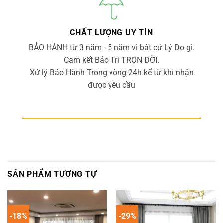
ĐỀN TIỀN 200% Nếu Hàng Không Đúng Chủng
Loại, Mẫu Mã và Nguồn gốc xuất xứ
CHẤT LƯỢNG UY TÍN
BẢO HÀNH từ 3 năm - 5 năm vì bất cứ Lý Do gì.
Cam kết Bảo Trì TRỌN ĐỜI.
Xử lý Bảo Hành Trong vòng 24h kể từ khi nhận
được yêu cầu
SẢN PHẨM TƯƠNG TỰ