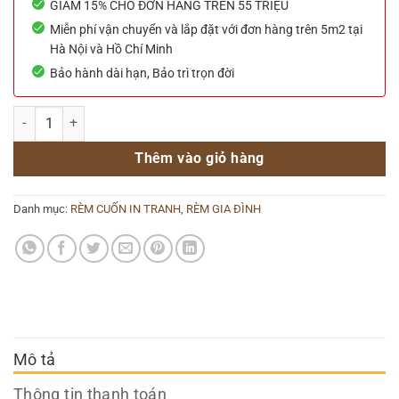
GIẢM 15% CHO ĐƠN HÀNG TRÊN 55 TRIỆU
Miễn phí vận chuyển và lắp đặt với đơn hàng trên 5m2 tại
Hà Nội và Hồ Chí Minh
Bảo hành dài hạn, Bảo trì trọn đời
Rèm cuốn in tranh – chủ đề Con đường – mã TP077 số lượng
Thêm vào giỏ hàng
Danh mục:
RÈM CUỐN IN TRANH
,
RÈM GIA ĐÌNH
Mô tả
Thông tin thanh toán