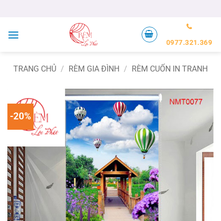
Bỏ
qua
nội
dung
0977.321.369
TRANG CHỦ
/
RÈM GIA ĐÌNH
/
RÈM CUỐN IN TRANH
-20%