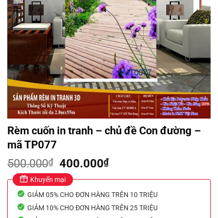
Rèm cuốn in tranh – chủ đề Con đường –
mã TP077
Giá
Giá
500.000
₫
400.000
₫
gốc
hiện
Khuyến mại
là:
tại
GIẢM 05% CHO ĐƠN HÀNG TRÊN 10 TRIỆU
500.000₫.
là:
400.000₫.
GIẢM 10% CHO ĐƠN HÀNG TRÊN 25 TRIỆU