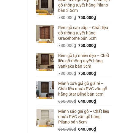
gỗ thông tuyết hãng Pilano
800.000₫.
là:
bản 3.5cm
780.000₫.
Giá
Giá
780.000
₫
750.000
₫
gốc
hiện
Rèm gỗ cao cấp – Chất liệu
là:
tại
gỗ thông tuyết hãng
780.000₫.
là:
Gracehome bản 5cm
750.000₫.
Giá
Giá
780.000
₫
750.000
₫
gốc
hiện
Rèm gỗ tự nhiên đẹp – Chất
là:
tại
liệu gỗ thông tuyết hãng
780.000₫.
là:
Sankaku bản 5cm
750.000₫.
Giá
Giá
780.000
₫
750.000
₫
gốc
hiện
Mành cửa giả gỗ giá rẻ –
là:
tại
Chất liệu nhựa PVC vân gỗ
780.000₫.
là:
hãng Star Blind bản 5cm
750.000₫.
Giá
Giá
660.000
₫
640.000
₫
gốc
hiện
Mành sáo giả gỗ – Chất liệu
là:
tại
nhựa PVC vân gỗ hãng
660.000₫.
là:
Pilano bản 5cm
640.000₫.
Giá
Giá
660.000
₫
640.000
₫