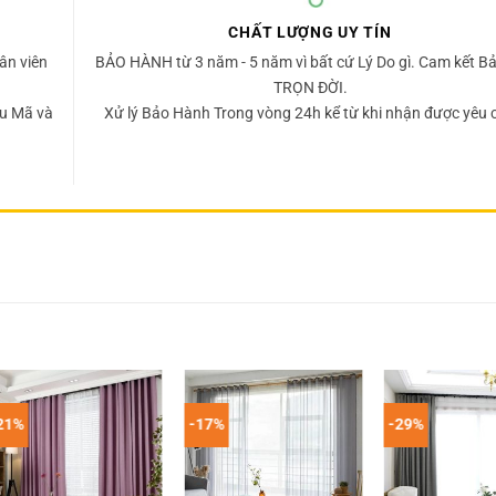
CHẤT LƯỢNG UY TÍN
ân viên
BẢO HÀNH từ 3 năm - 5 năm vì bất cứ Lý Do gì. Cam kết Bả
TRỌN ĐỜI.
u Mã và
Xử lý Bảo Hành Trong vòng 24h kể từ khi nhận được yêu 
21%
-17%
-29%