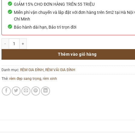
GIẢM 15% CHO ĐƠN HÀNG TRÊN 55 TRIỆU
Miễn phí vận chuyển và lắp đặt với đơn hàng trên 5m2 tại Hà Nội
Chí Minh
Bảo hành dài hạn, Bảo trì trọn đời
Rèm Kéo Cửa Sổ Giá Rẻ - 45 số lượng
Thêm vào giỏ hàng
Danh mục:
RÈM GIA ĐÌNH
,
RÈM VẢI GIA ĐÌNH
Thẻ:
rèm đẹp sang trọng
,
rèm xinh