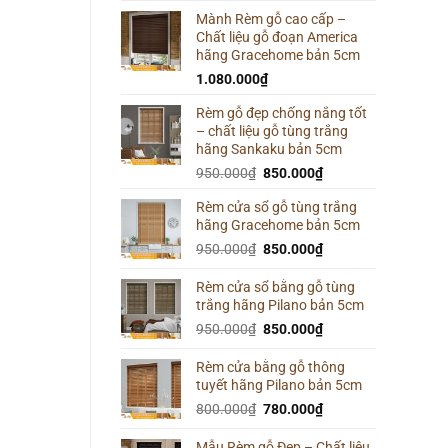
Mành Rèm gỗ cao cấp –
Chất liệu gỗ đoạn America
hãng Gracehome bản 5cm
1.080.000
₫
Rèm gỗ đẹp chống nắng tốt
– chất liệu gỗ tùng trắng
hãng Sankaku bản 5cm
Giá
Giá
950.000
₫
850.000
₫
gốc
hiện
Rèm cửa sổ gỗ tùng trắng
là:
tại
hãng Gracehome bản 5cm
950.000₫.
là:
Giá
850.000₫.
Giá
950.000
₫
850.000
₫
gốc
hiện
là:
tại
Rèm cửa sổ bằng gỗ tùng
trắng hãng Pilano bản 5cm
950.000₫.
là:
850.000₫.
Giá
Giá
950.000
₫
850.000
₫
gốc
hiện
là:
tại
Rèm cửa bằng gỗ thông
tuyết hãng Pilano bản 5cm
950.000₫.
là:
850.000₫.
Giá
Giá
800.000
₫
780.000
₫
gốc
hiện
là:
tại
Mẫu Rèm gỗ Đẹp – Chất liệu