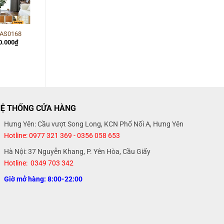
Rèm Cửa Phòng Khách
ẻ AS0168
Đẹp
á
Giá
0.000
₫
c
hiện
Giá
Giá
900.000
₫
750.000
₫
tại
gốc
hiện
0.000₫.
là:
là:
tại
390.000₫.
900.000₫.
là:
750.000₫.
Ệ THỐNG CỬA HÀNG
Hưng Yên: Cầu vượt Song Long, KCN Phố Nối A, Hưng Yên
Hotline: 0977 321 369 - 0356 058 653
Hà Nội: 37 Nguyễn Khang, P. Yên Hòa, Cầu Giấy
Hotline: 0349 703 342
Giờ mở hàng: 8:00-22:00