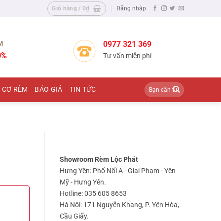
Giỏ hàng /
0
₫
Đăng nhập
M
0977 321 369
0%
Tư vấn miễn phí
Tìm
 CƠ RÈM
BÁO GIÁ
TIN TỨC
kiếm:
Showroom Rèm Lộc Phát
Hưng Yên: Phố Nối A - Giai Phạm - Yên
Mỹ - Hưng Yên.
Hotline: 035 605 8653
Hà Nội: 171 Nguyễn Khang, P. Yên Hòa,
Cầu Giấy.