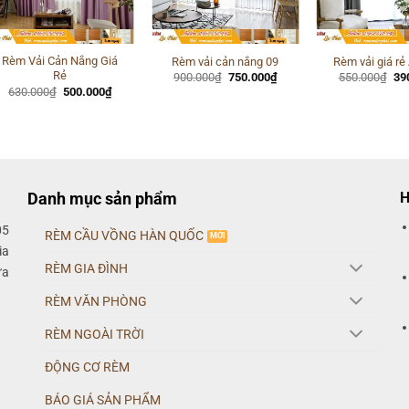
Rèm Vải Cản Nắng Giá
Rèm vải cản nắng 09
Rèm vải giá r
Rẻ
Giá
Giá
Gi
900.000
₫
750.000
₫
550.000
₫
39
gốc
hiện
gố
Giá
Giá
630.000
₫
500.000
₫
là:
tại
là:
gốc
hiện
900.000₫.
là:
55
là:
tại
750.000₫.
630.000₫.
là:
500.000₫.
Danh mục sản phẩm
H
05
RÈM CẦU VỒNG HÀN QUỐC
ia
RÈM GIA ĐÌNH
ửa
RÈM VĂN PHÒNG
RÈM NGOÀI TRỜI
ĐỘNG CƠ RÈM
BÁO GIÁ SẢN PHẨM