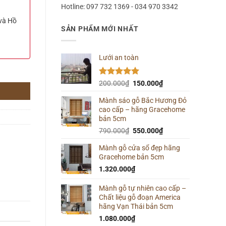
Hotline: 097 732 1369 - 034 970 3342
 và Hồ
SẢN PHẨM MỚI NHẤT
Lưới an toàn
Được xếp
Giá
Giá
200.000
₫
150.000
₫
hạng
5.00
gốc
hiện
5 sao
Mành sáo gỗ Bắc Hương Đỏ
là:
tại
cao cấp – hãng Gracehome
200.000₫.
là:
bản 5cm
150.000₫.
Giá
Giá
790.000
₫
550.000
₫
gốc
hiện
Mành gỗ cửa sổ đẹp hãng
là:
tại
Gracehome bản 5cm
790.000₫.
là:
550.000₫.
1.320.000
₫
Mành gỗ tự nhiên cao cấp –
Chất liệu gỗ đoạn America
hãng Vạn Thái bản 5cm
1.080.000
₫