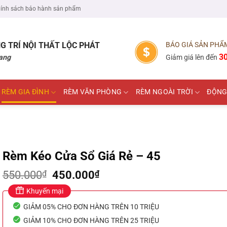
ính sách bảo hành sản phẩm
G TRÍ NỘI THẤT
LỘC PHÁT
BÁO GIÁ SẢN PHẨ
3
ang
Giảm giá lên đến
RÈM GIA ĐÌNH
RÈM VĂN PHÒNG
RÈM NGOÀI TRỜI
ĐỘNG
Rèm Kéo Cửa Sổ Giá Rẻ – 45
Giá
Giá
550.000
₫
450.000
₫
gốc
hiện
Khuyến mại
là:
tại
550.000₫.
là:
GIẢM 05% CHO ĐƠN HÀNG TRÊN 10 TRIỆU
450.000₫.
GIẢM 10% CHO ĐƠN HÀNG TRÊN 25 TRIỆU