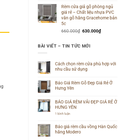
gốc
hiện
Rèm cửa giả gỗ phòng ngủ
là:
tại
giá rẻ – Chất liệu nhựa PVC
660.000₫.
là:
vân gỗ hãng Gracehome bản
640.000₫.
5c
Giá
Giá
660.000
₫
630.000
₫
gốc
hiện
là:
tại
BÀI VIẾT – TIN TỨC MỚI
660.000₫.
là:
630.000₫.
Cách chọn rèm cửa phù hợp với
nhu cầu sử dụng
Không
có
Báo Giá Rèm Gỗ Đẹp Giá Rẻ Ở
bình
ng
luận
Hưng Yên
ở
Cách
Không
chọn
có
rèm
BÁO GIÁ RÈM VẢI ĐẸP GIÁ RẺ Ở
bình
cửa
luận
HƯNG YÊN
phù
ở
hợp
Báo
ở
1 bình luận
với
Giá
BÁO
nhu
Rèm
GIÁ
cầu
Gỗ
RÈM
Báo giá rèm cầu vồng Hàn Quốc
sử
Đẹp
VẢI
dụng
hãng Modero
Giá
ĐẸP
Rẻ
GIÁ
Không
Ở
RẺ