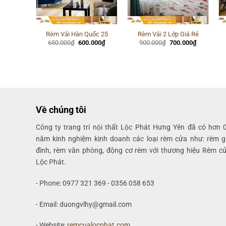
Nắng 23
Rèm Vải Hàn Quốc 25
Rèm Vải 2 Lớp Giá Rẻ
Giá
Giá
Giá
Giá
Giá
.000
₫
650.000
₫
600.000
₫
900.000
₫
700.000
₫
hiện
gốc
hiện
gốc
hiện
tại
là:
tại
là:
tại
000₫.
là:
650.000₫.
là:
900.000₫.
là:
650.000₫.
600.000₫.
700.000₫.
Về chúng tôi
Công ty trang trí nội thất Lộc Phát Hưng Yên đã có hơn 
năm kinh nghiệm kinh doanh các loại rèm cửa như: rèm g
đình, rèm văn phòng, động cơ rèm với thương hiệu Rèm c
Lộc Phát.
- Phone: 0977 321 369 - 0356 058 653
- Email: duongvlhy@gmail.com
- Website:
remcualocphat.com