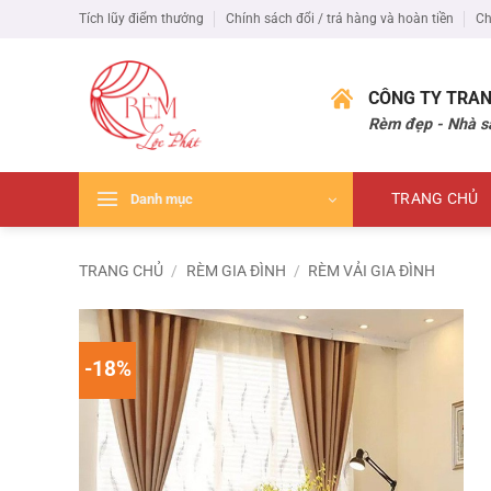
Bỏ
Tích lũy điểm thưởng
Chính sách đổi / trả hàng và hoàn tiền
Ch
qua
nội
dung
CÔNG TY TRAN
Rèm đẹp - Nhà s
TRANG CHỦ
Danh mục
TRANG CHỦ
/
RÈM GIA ĐÌNH
/
RÈM VẢI GIA ĐÌNH
-18%