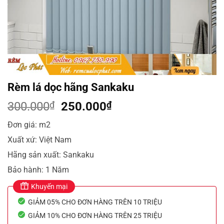
Rèm lá dọc hãng Sankaku
Giá
Giá
300.000
₫
250.000
₫
gốc
hiện
Đơn giá: m2
là:
tại
Xuất xứ: Việt Nam
300.000₫.
là:
250.000₫.
Hãng sản xuất: Sankaku
Bảo hành: 1 Năm
Khuyến mại
GIẢM 05% CHO ĐƠN HÀNG TRÊN 10 TRIỆU
GIẢM 10% CHO ĐƠN HÀNG TRÊN 25 TRIỆU