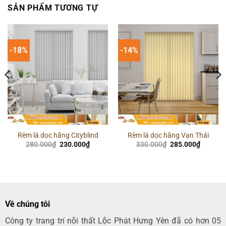
SẢN PHẨM TƯƠNG TỰ
-18%
-14%
Rèm lá dọc hãng Cityblind
Rèm lá dọc hãng Vạn Thái
Giá
Giá
Giá
Giá
280.000
₫
230.000
₫
330.000
₫
285.000
₫
gốc
hiện
gốc
hiện
là:
tại
là:
tại
280.000₫.
là:
330.000₫.
là:
00₫.
230.000₫.
285.000
Về chúng tôi
Công ty trang trí nội thất Lộc Phát Hưng Yên đã có hơn 05