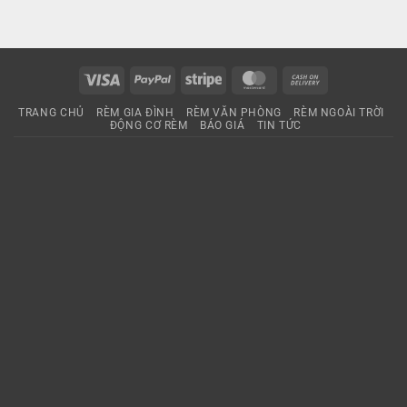
Visa
PayPal
Stripe
MasterCard
Cash
On
TRANG CHỦ
RÈM GIA ĐÌNH
RÈM VĂN PHÒNG
RÈM NGOÀI TRỜI
Delivery
ĐỘNG CƠ RÈM
BÁO GIÁ
TIN TỨC