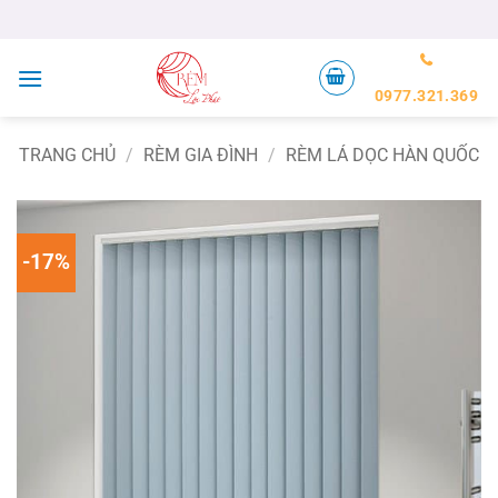
Bỏ
qua
nội
dung
0977.321.369
TRANG CHỦ
/
RÈM GIA ĐÌNH
/
RÈM LÁ DỌC HÀN QUỐC
-17%