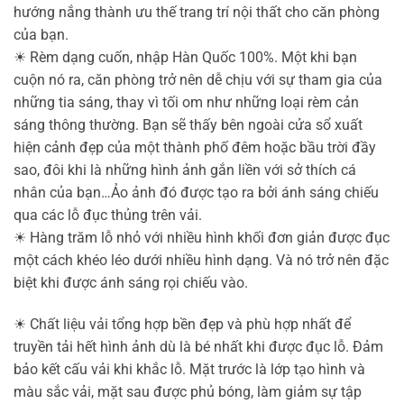
hướng nắng thành ưu thế trang trí nội thất cho căn phòng
của bạn.
☀
Rèm dạng cuốn, nhập Hàn Quốc 100%. Một khi bạn
cuộn nó ra, căn phòng trở nên dễ chịu với sự tham gia của
những tia sáng, thay vì tối om như những loại rèm cản
sáng thông thường. Bạn sẽ thấy bên ngoài cửa sổ xuất
hiện cảnh đẹp của một thành phố đêm hoặc bầu trời đầy
sao, đôi khi là những hình ảnh gắn liền với sở thích cá
nhân của bạn…Ảo ảnh đó được tạo ra bởi ánh sáng chiếu
qua các lỗ đục thủng trên vải.
☀
Hàng trăm lỗ nhỏ với nhiều hình khối đơn giản được đục
một cách khéo léo dưới nhiều hình dạng. Và nó trở nên đặc
biệt khi được ánh sáng rọi chiếu vào.
☀
Chất liệu vải tổng hợp bền đẹp và phù hợp nhất để
truyền tải hết hình ảnh dù là bé nhất khi được đục lỗ. Đảm
bảo kết cấu vải khi khắc lỗ. Mặt trước là lớp tạo hình và
màu sắc vải, mặt sau được phủ bóng, làm giảm sự tập