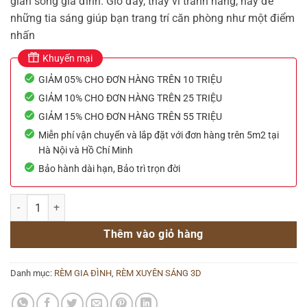
gian sống gia đình. Giờ đây, thay vì tránh nắng, hãy để
những tia sáng giúp bạn trang trí căn phòng như một điểm
nhấn
Khuyến mại
GIẢM 05% CHO ĐƠN HÀNG TRÊN 10 TRIỆU
GIẢM 10% CHO ĐƠN HÀNG TRÊN 25 TRIỆU
GIẢM 15% CHO ĐƠN HÀNG TRÊN 55 TRIỆU
Miễn phí vận chuyển và lắp đặt với đơn hàng trên 5m2 tại
Hà Nội và Hồ Chí Minh
Bảo hành dài hạn, Bảo trì trọn đời
Rèm lọt sáng hãng All Plus mã SL25 số lượng
Thêm vào giỏ hàng
Danh mục:
RÈM GIA ĐÌNH
,
RÈM XUYÊN SÁNG 3D