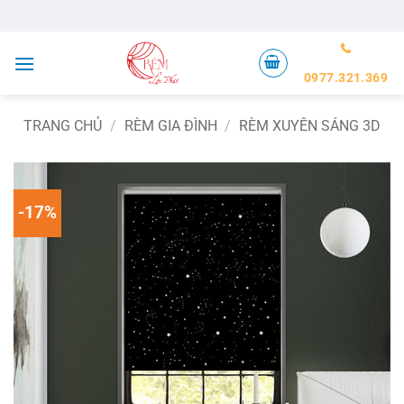
Bỏ
qua
nội
dung
0977.321.369
TRANG CHỦ
/
RÈM GIA ĐÌNH
/
RÈM XUYÊN SÁNG 3D
-17%