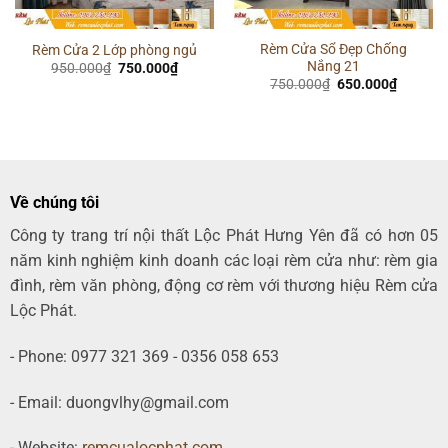
Rèm Cửa Sổ Đẹp Chống
Rèm Cửa 2 Lớp phòng ngủ
Nắng 21
Giá
Giá
950.000
₫
750.000
₫
gốc
hiện
Giá
Giá
750.000
₫
650.000
₫
là:
tại
gốc
hiện
950.000₫.
là:
là:
tại
00₫.
750.000₫.
750.000₫.
là:
650.000
Về chúng tôi
Công ty trang trí nội thất Lộc Phát Hưng Yên đã có hơn 05
năm kinh nghiệm kinh doanh các loại rèm cửa như: rèm gia
đình, rèm văn phòng, động cơ rèm với thương hiệu Rèm cửa
Lộc Phát.
- Phone: 0977 321 369 - 0356 058 653
- Email: duongvlhy@gmail.com
- Website:
remcualocphat.com