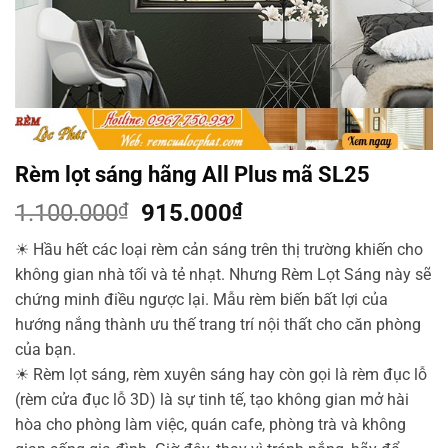
Rèm lọt sáng hãng All Plus mã SL25
Giá
Giá
1.100.000
₫
915.000
₫
gốc
hiện
☀
Hầu hết các loại rèm cản sáng trên thị trường khiến cho
là:
tại
không gian nhà tối và tẻ nhạt. Nhưng Rèm Lọt Sáng này sẽ
1.100.000₫.
là:
chứng minh điều ngược lại. Mẫu rèm biến bất lợi của
915.000₫.
hướng nắng thành ưu thế trang trí nội thất cho căn phòng
của bạn.
☀
Rèm lọt sáng, rèm xuyên sáng hay còn gọi là rèm đục lỗ
(rèm cửa đục lỗ 3D) là sự tinh tế, tạo không gian mở hài
hòa cho phòng làm việc, quán cafe, phòng trà và không