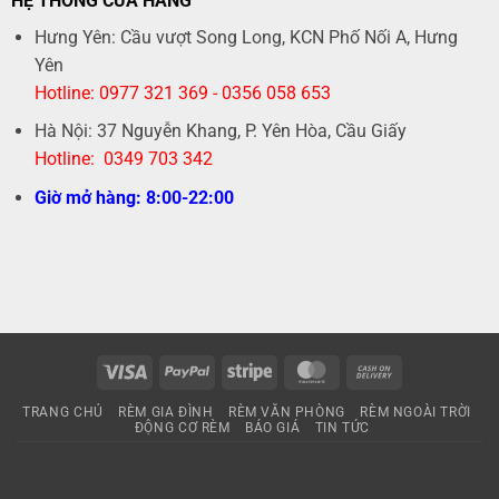
HỆ THỐNG CỬA HÀNG
Hưng Yên: Cầu vượt Song Long, KCN Phố Nối A, Hưng
Yên
Hotline: 0977 321 369 - 0356 058 653
Hà Nội: 37 Nguyễn Khang, P. Yên Hòa, Cầu Giấy
Hotline: 0349 703 342
Giờ mở hàng: 8:00-22:00
Visa
PayPal
Stripe
MasterCard
Cash
On
TRANG CHỦ
RÈM GIA ĐÌNH
RÈM VĂN PHÒNG
RÈM NGOÀI TRỜI
Delivery
ĐỘNG CƠ RÈM
BÁO GIÁ
TIN TỨC