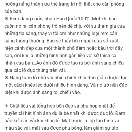
hướng nắng thành ưu thế trang trí nội thất cho căn phòng
của bạn.
☀
Rèm dạng cuốn, nhập Hàn Quốc 100%. Một khi bạn
cuộn nó ra, căn phòng trở nên dễ chịu với sự tham gia của
những tia sáng, thay vì tối om như những loại rèm cản
sáng thông thường. Bạn sẽ thấy bên ngoài cửa sổ xuất
hiện cảnh đẹp của một thành phố đêm hoặc bầu trời đầy
sao, đôi khi là những hình ảnh gắn liền với sở thích cá
nhân của bạn…Ảo ảnh đó được tạo ra bởi ánh sáng chiếu
qua các lỗ đục thủng trên vải.
☀
Hàng trăm lỗ nhỏ với nhiều hình khối đơn giản được đục
một cách khéo léo dưới nhiều hình dạng. Và nó trở nên đặc
biệt khi được ánh sáng rọi chiếu vào.
☀
Chất liệu vải tổng hợp bền đẹp và phù hợp nhất để
truyền tải hết hình ảnh dù là bé nhất khi được đục lỗ. Đảm
bảo kết cấu vải khi khắc lỗ. Mặt trước là lớp tạo hình và
màu sắc vải, mặt sau được phủ bóng, làm giảm sự tập