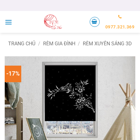
Bỏ
qua
nội
dung
0977.321.369
TRANG CHỦ
/
RÈM GIA ĐÌNH
/
RÈM XUYÊN SÁNG 3D
-17%