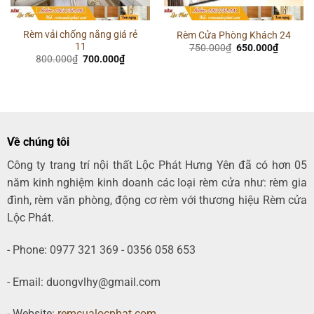
Rèm vải chống nắng giá rẻ
Rèm Cửa Phòng Khách 24
11
Giá
Giá
750.000
₫
650.000
₫
gốc
hiện
Giá
Giá
800.000
₫
700.000
₫
là:
tại
gốc
hiện
750.000₫.
là:
là:
tại
00₫.
650.000
800.000₫.
là:
700.000₫.
Về chúng tôi
Công ty trang trí nội thất Lộc Phát Hưng Yên đã có hơn 05
năm kinh nghiệm kinh doanh các loại rèm cửa như: rèm gia
đình, rèm văn phòng, động cơ rèm với thương hiệu Rèm cửa
Lộc Phát.
- Phone: 0977 321 369 - 0356 058 653
- Email: duongvlhy@gmail.com
- Website:
remcualocphat.com