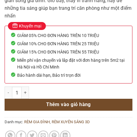
gian sống gia đình. Giờ đây, thay vì tránh nắng, hãy để
những tia sáng giúp bạn trang trí căn phòng như một điểm
nhấn
Khuyến mại
GIẢM 05% CHO ĐƠN HÀNG TRÊN 10 TRIỆU
GIẢM 10% CHO ĐƠN HÀNG TRÊN 25 TRIỆU
GIẢM 15% CHO ĐƠN HÀNG TRÊN 55 TRIỆU
Miễn phí vận chuyển và lắp đặt với đơn hàng trên 5m2 tại
Hà Nội và Hồ Chí Minh
Bảo hành dài hạn, Bảo trì trọn đời
Rèm lọt sáng hãng All Plus mã SL30 số lượng
Thêm vào giỏ hàng
Danh mục:
RÈM GIA ĐÌNH
,
RÈM XUYÊN SÁNG 3D