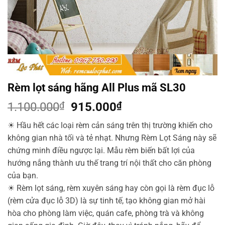
Rèm lọt sáng hãng All Plus mã SL30
Giá
Giá
1.100.000
₫
915.000
₫
gốc
hiện
☀
Hầu hết các loại rèm cản sáng trên thị trường khiến cho
là:
tại
không gian nhà tối và tẻ nhạt. Nhưng Rèm Lọt Sáng này sẽ
1.100.000₫.
là:
chứng minh điều ngược lại. Mẫu rèm biến bất lợi của
915.000₫.
hướng nắng thành ưu thế trang trí nội thất cho căn phòng
của bạn.
☀
Rèm lọt sáng, rèm xuyên sáng hay còn gọi là rèm đục lỗ
(rèm cửa đục lỗ 3D) là sự tinh tế, tạo không gian mở hài
hòa cho phòng làm việc, quán cafe, phòng trà và không