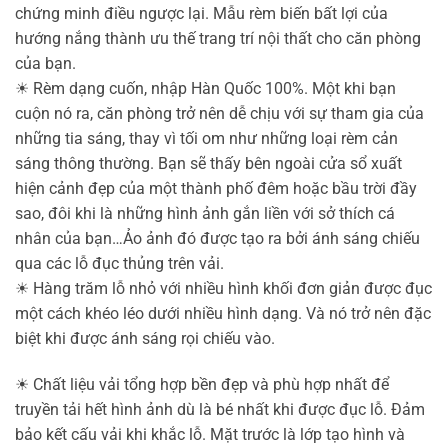
chứng minh điều ngược lại. Mẫu rèm biến bất lợi của
hướng nắng thành ưu thế trang trí nội thất cho căn phòng
của bạn.
☀
Rèm dạng cuốn, nhập Hàn Quốc 100%. Một khi bạn
cuộn nó ra, căn phòng trở nên dễ chịu với sự tham gia của
những tia sáng, thay vì tối om như những loại rèm cản
sáng thông thường. Bạn sẽ thấy bên ngoài cửa sổ xuất
hiện cảnh đẹp của một thành phố đêm hoặc bầu trời đầy
sao, đôi khi là những hình ảnh gắn liền với sở thích cá
nhân của bạn…Ảo ảnh đó được tạo ra bởi ánh sáng chiếu
qua các lỗ đục thủng trên vải.
☀
Hàng trăm lỗ nhỏ với nhiều hình khối đơn giản được đục
một cách khéo léo dưới nhiều hình dạng. Và nó trở nên đặc
biệt khi được ánh sáng rọi chiếu vào.
☀
Chất liệu vải tổng hợp bền đẹp và phù hợp nhất để
truyền tải hết hình ảnh dù là bé nhất khi được đục lỗ. Đảm
bảo kết cấu vải khi khắc lỗ. Mặt trước là lớp tạo hình và