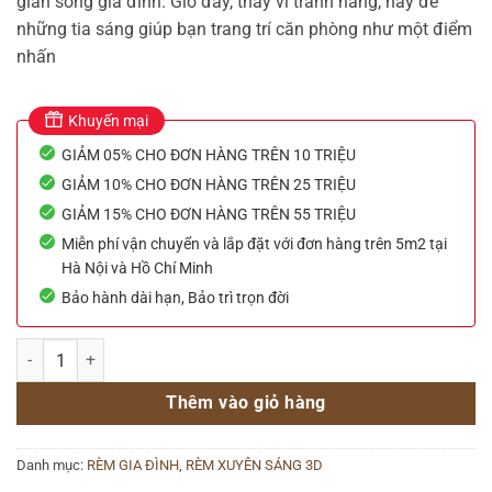
gian sống gia đình. Giờ đây, thay vì tránh nắng, hãy để
những tia sáng giúp bạn trang trí căn phòng như một điểm
nhấn
Khuyến mại
GIẢM 05% CHO ĐƠN HÀNG TRÊN 10 TRIỆU
GIẢM 10% CHO ĐƠN HÀNG TRÊN 25 TRIỆU
GIẢM 15% CHO ĐƠN HÀNG TRÊN 55 TRIỆU
Miễn phí vận chuyển và lắp đặt với đơn hàng trên 5m2 tại
Hà Nội và Hồ Chí Minh
Bảo hành dài hạn, Bảo trì trọn đời
Rèm lọt sáng hãng All Plus mã SL39 số lượng
Thêm vào giỏ hàng
Danh mục:
RÈM GIA ĐÌNH
,
RÈM XUYÊN SÁNG 3D