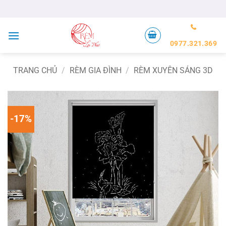
Bỏ
qua
nội
dung
0977.321.369
TRANG CHỦ
/
RÈM GIA ĐÌNH
/
RÈM XUYÊN SÁNG 3D
-17%