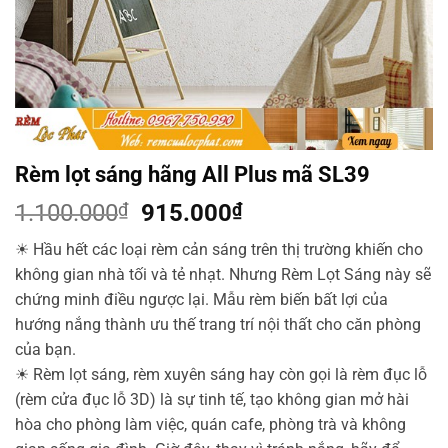
Rèm lọt sáng hãng All Plus mã SL39
Giá
Giá
1.100.000
₫
915.000
₫
gốc
hiện
☀
Hầu hết các loại rèm cản sáng trên thị trường khiến cho
là:
tại
không gian nhà tối và tẻ nhạt. Nhưng Rèm Lọt Sáng này sẽ
1.100.000₫.
là:
chứng minh điều ngược lại. Mẫu rèm biến bất lợi của
915.000₫.
hướng nắng thành ưu thế trang trí nội thất cho căn phòng
của bạn.
☀
Rèm lọt sáng, rèm xuyên sáng hay còn gọi là rèm đục lỗ
(rèm cửa đục lỗ 3D) là sự tinh tế, tạo không gian mở hài
hòa cho phòng làm việc, quán cafe, phòng trà và không