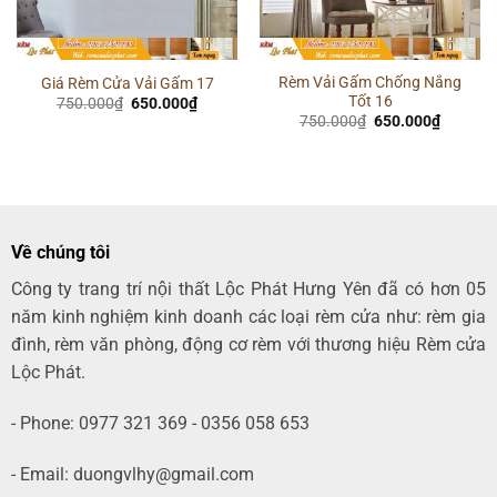
Rèm Vải Gấm Chống Nắng
Giá Rèm Cửa Vải Gấm 17
Tốt 16
Giá
Giá
750.000
₫
650.000
₫
gốc
hiện
Giá
Giá
750.000
₫
650.000
₫
là:
tại
gốc
hiện
750.000₫.
là:
là:
tại
00₫.
650.000₫.
750.000₫.
là:
650.000
Về chúng tôi
Công ty trang trí nội thất Lộc Phát Hưng Yên đã có hơn 05
năm kinh nghiệm kinh doanh các loại rèm cửa như: rèm gia
đình, rèm văn phòng, động cơ rèm với thương hiệu Rèm cửa
Lộc Phát.
- Phone: 0977 321 369 - 0356 058 653
- Email: duongvlhy@gmail.com