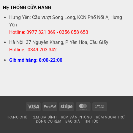
HỆ THỐNG CỬA HÀNG
Hưng Yên: Cầu vượt Song Long, KCN Phố Nối A, Hưng
Yên
Hotline: 0977 321 369 - 0356 058 653
Hà Nội: 37 Nguyễn Khang, P. Yên Hòa, Cầu Giấy
Hotline: 0349 703 342
Giờ mở hàng: 8:00-22:00
Visa
PayPal
Stripe
MasterCard
Cash
On
TRANG CHỦ
RÈM GIA ĐÌNH
RÈM VĂN PHÒNG
RÈM NGOÀI TRỜI
Delivery
ĐỘNG CƠ RÈM
BÁO GIÁ
TIN TỨC