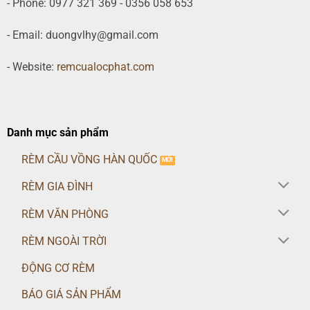
- Phone: 0977 321 369 - 0356 058 653
- Email: duongvlhy@gmail.com
- Website:
remcualocphat.com
Danh mục sản phẩm
RÈM CẦU VỒNG HÀN QUỐC
RÈM GIA ĐÌNH
RÈM VĂN PHÒNG
RÈM NGOÀI TRỜI
ĐỘNG CƠ RÈM
BÁO GIÁ SẢN PHẨM