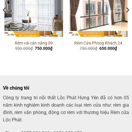
Rèm vải cản nắng 09
Rèm Cửa Phòng Khách 24
Giá
Giá
Giá
Giá
900.000
₫
750.000
₫
750.000
₫
650.000
₫
gốc
hiện
gốc
hiện
là:
tại
là:
tại
900.000₫.
là:
750.000₫.
là:
00₫.
750.000₫.
650.000
Về chúng tôi
Công ty trang trí nội thất Lộc Phát Hưng Yên đã có hơn 05
năm kinh nghiệm kinh doanh các loại rèm cửa như: rèm gia
đình, rèm văn phòng, động cơ rèm với thương hiệu Rèm cửa
Lộc Phát.