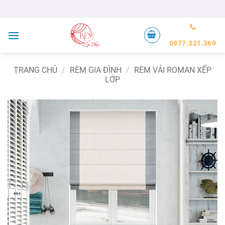
Bỏ
qua
nội
dung
0977.321.369
TRANG CHỦ
/
RÈM GIA ĐÌNH
/
RÈM VẢI ROMAN XẾP
LỚP