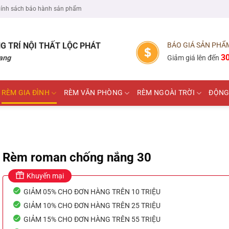
ính sách bảo hành sản phẩm
G TRÍ NỘI THẤT
LỘC PHÁT
BÁO GIÁ SẢN PHẨ
3
ang
Giảm giá lên đến
RÈM GIA ĐÌNH
RÈM VĂN PHÒNG
RÈM NGOÀI TRỜI
ĐỘNG
Rèm roman chống nắng 30
Khuyến mại
GIẢM 05% CHO ĐƠN HÀNG TRÊN 10 TRIỆU
GIẢM 10% CHO ĐƠN HÀNG TRÊN 25 TRIỆU
GIẢM 15% CHO ĐƠN HÀNG TRÊN 55 TRIỆU