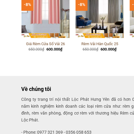
-8%
-8%
Phòng
Giá Rèm Cửa Sổ Vải 26
Rèm Vải Hàn Quốc 25
Giá
Giá
Giá
Giá
650.000
₫
600.000
₫
650.000
₫
600.000
₫
gốc
hiện
gốc
hiện
Giá
.000
₫
là:
tại
là:
tại
hiện
650.000₫.
là:
650.000₫.
là:
tại
600.000₫.
600.000₫.
000₫.
là:
700.000₫.
Về chúng tôi
Công ty trang trí nội thất Lộc Phát Hưng Yên đã có hơn 
năm kinh nghiệm kinh doanh các loại rèm cửa như: rèm g
đình, rèm văn phòng, động cơ rèm với thương hiệu Rèm c
Lộc Phát.
- Phone: 0977 321 369 - 0356 058 653