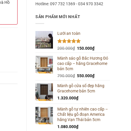
 và Hồ
Hotline: 097 732 1369 - 034 970 3342
SẢN PHẨM MỚI NHẤT
Lưới an toàn
Được xếp
Giá
Giá
200.000
₫
150.000
₫
hạng
5.00
gốc
hiện
5 sao
Mành sáo gỗ Bắc Hương Đỏ
là:
tại
cao cấp – hãng Gracehome
200.000₫.
là:
bản 5cm
150.000₫.
Giá
Giá
790.000
₫
550.000
₫
gốc
hiện
Mành gỗ cửa sổ đẹp hãng
là:
tại
Gracehome bản 5cm
790.000₫.
là:
550.000₫.
1.320.000
₫
Mành gỗ tự nhiên cao cấp –
Chất liệu gỗ đoạn America
hãng Vạn Thái bản 5cm
1.080.000
₫