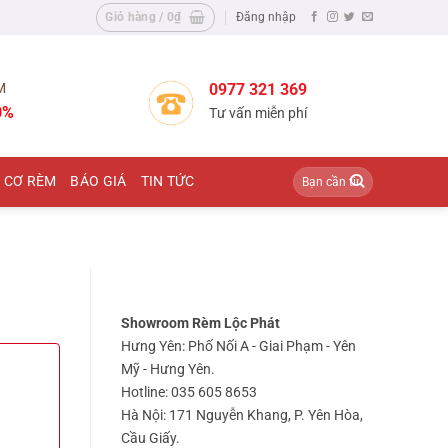
Giỏ hàng /
0
₫
Đăng nhập
M
0977 321 369
0%
Tư vấn miễn phí
Tìm
 CƠ RÈM
BÁO GIÁ
TIN TỨC
kiếm:
Showroom Rèm Lộc Phát
Hưng Yên: Phố Nối A - Giai Phạm - Yên
Mỹ - Hưng Yên.
Hotline: 035 605 8653
Hà Nội: 171 Nguyễn Khang, P. Yên Hòa,
Cầu Giấy.