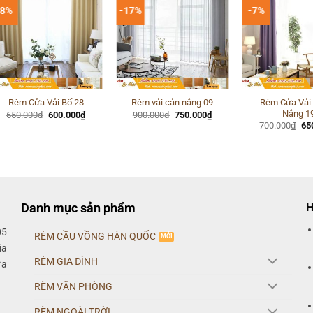
-8%
-17%
-7%
Rèm Cửa Vải
Rèm Cửa Vải Bố 28
Rèm vải cản nắng 09
Nắng 1
Giá
Giá
Giá
Giá
650.000
₫
600.000
₫
900.000
₫
750.000
₫
gốc
hiện
gốc
hiện
Gi
700.000
₫
65
là:
tại
là:
tại
gố
650.000₫.
là:
900.000₫.
là:
là:
600.000₫.
750.000₫.
70
Danh mục sản phẩm
H
05
RÈM CẦU VỒNG HÀN QUỐC
ia
RÈM GIA ĐÌNH
ửa
RÈM VĂN PHÒNG
RÈM NGOÀI TRỜI