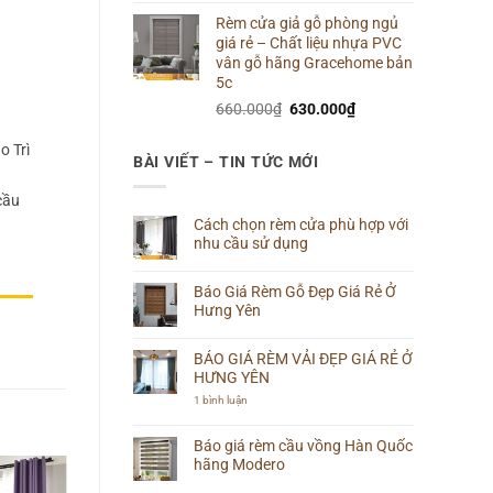
gốc
hiện
Rèm cửa giả gỗ phòng ngủ
là:
tại
giá rẻ – Chất liệu nhựa PVC
660.000₫.
là:
vân gỗ hãng Gracehome bản
640.000₫.
5c
Giá
Giá
660.000
₫
630.000
₫
gốc
hiện
o Trì
là:
tại
BÀI VIẾT – TIN TỨC MỚI
660.000₫.
là:
630.000₫.
cầu
Cách chọn rèm cửa phù hợp với
nhu cầu sử dụng
Không
có
Báo Giá Rèm Gỗ Đẹp Giá Rẻ Ở
bình
luận
Hưng Yên
ở
Cách
Không
chọn
có
rèm
BÁO GIÁ RÈM VẢI ĐẸP GIÁ RẺ Ở
bình
cửa
luận
HƯNG YÊN
phù
ở
hợp
Báo
ở
1 bình luận
với
Giá
BÁO
nhu
Rèm
GIÁ
cầu
Gỗ
RÈM
Báo giá rèm cầu vồng Hàn Quốc
sử
Đẹp
VẢI
dụng
hãng Modero
Giá
ĐẸP
Rẻ
GIÁ
Không
Ở
RẺ