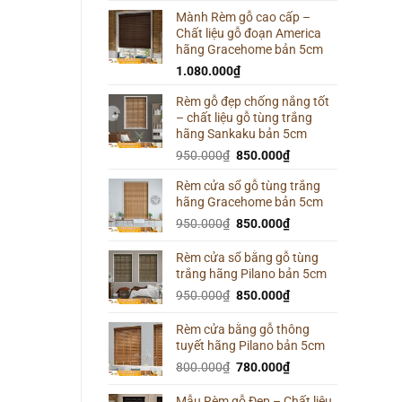
Mành Rèm gỗ cao cấp –
Chất liệu gỗ đoạn America
hãng Gracehome bản 5cm
1.080.000
₫
Rèm gỗ đẹp chống nắng tốt
– chất liệu gỗ tùng trắng
hãng Sankaku bản 5cm
Giá
Giá
950.000
₫
850.000
₫
gốc
hiện
Rèm cửa sổ gỗ tùng trắng
là:
tại
hãng Gracehome bản 5cm
950.000₫.
là:
Giá
850.000₫.
Giá
950.000
₫
850.000
₫
gốc
hiện
là:
tại
Rèm cửa sổ bằng gỗ tùng
trắng hãng Pilano bản 5cm
950.000₫.
là:
850.000₫.
Giá
Giá
950.000
₫
850.000
₫
gốc
hiện
là:
tại
Rèm cửa bằng gỗ thông
tuyết hãng Pilano bản 5cm
950.000₫.
là:
850.000₫.
Giá
Giá
800.000
₫
780.000
₫
gốc
hiện
là:
tại
Mẫu Rèm gỗ Đẹp – Chất liệu