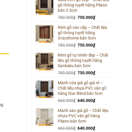
gỗ thông tuyết hãng Pilano
800.000₫.
là:
bản 3.5cm
780.000₫.
Giá
Giá
780.000
₫
750.000
₫
gốc
hiện
Rèm gỗ cao cấp – Chất liệu
là:
tại
gỗ thông tuyết hãng
780.000₫.
là:
Gracehome bản 5cm
750.000₫.
Giá
Giá
780.000
₫
750.000
₫
gốc
hiện
Rèm gỗ tự nhiên đẹp – Chất
là:
tại
liệu gỗ thông tuyết hãng
780.000₫.
là:
Sankaku bản 5cm
750.000₫.
Giá
Giá
780.000
₫
750.000
₫
gốc
hiện
Mành cửa giả gỗ giá rẻ –
là:
tại
Chất liệu nhựa PVC vân gỗ
780.000₫.
là:
hãng Star Blind bản 5cm
750.000₫.
Giá
Giá
660.000
₫
640.000
₫
ng
gốc
hiện
Mành sáo giả gỗ – Chất liệu
là:
tại
nhựa PVC vân gỗ hãng
660.000₫.
là:
Pilano bản 5cm
640.000₫.
Giá
Giá
660.000
₫
640.000
₫