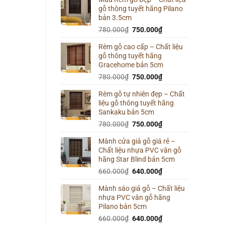
gỗ thông tuyết hãng Pilano
800.000₫.
là:
bản 3.5cm
780.000₫.
Giá
Giá
780.000
₫
750.000
₫
gốc
hiện
Rèm gỗ cao cấp – Chất liệu
là:
tại
gỗ thông tuyết hãng
780.000₫.
là:
Gracehome bản 5cm
750.000₫.
Giá
Giá
780.000
₫
750.000
₫
gốc
hiện
Rèm gỗ tự nhiên đẹp – Chất
là:
tại
liệu gỗ thông tuyết hãng
780.000₫.
là:
Sankaku bản 5cm
750.000₫.
Giá
Giá
780.000
₫
750.000
₫
gốc
hiện
Mành cửa giả gỗ giá rẻ –
là:
tại
Chất liệu nhựa PVC vân gỗ
780.000₫.
là:
hãng Star Blind bản 5cm
750.000₫.
Giá
Giá
660.000
₫
640.000
₫
gốc
hiện
Mành sáo giả gỗ – Chất liệu
là:
tại
nhựa PVC vân gỗ hãng
660.000₫.
là:
Pilano bản 5cm
640.000₫.
Giá
Giá
660.000
₫
640.000
₫