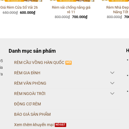
Rèm vải chống nắng giá
Rèm Nhà Đẹp
Giá Rèm Cửa Sổ Vải 26
rẻ 11
Nắng Tốt
Giá
Giá
650.000
₫
600.000
₫
gốc
hiện
Giá
Giá
Gi
800.000
₫
700.000
₫
800.000
₫
70
là:
tại
gốc
hiện
gố
650.000₫.
là:
là:
tại
là:
600.000₫.
800.000₫.
là:
80
700.000₫.
Danh mục sản phẩm
H
05
RÈM CẦU VỒNG HÀN QUỐC
ia
RÈM GIA ĐÌNH
ửa
RÈM VĂN PHÒNG
RÈM NGOÀI TRỜI
ĐỘNG CƠ RÈM
BÁO GIÁ SẢN PHẨM
Xem thêm khuyến mại