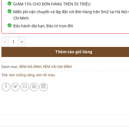
GIẢM 15% CHO ĐƠN HÀNG TRÊN 55 TRIỆU
Miễn phí vận chuyển và lắp đặt với đơn hàng trên 5m2 tại Hà Nội
Chí Minh
Bảo hành dài hạn, Bảo trì trọn đời
Rèm Cửa Sổ Đẹp Chống Nắng 21 số lượng
Thêm vào giỏ hàng
Danh mục:
RÈM GIA ĐÌNH
,
RÈM VẢI GIA ĐÌNH
Thẻ:
rèm chống nắng
,
rèm tối màu