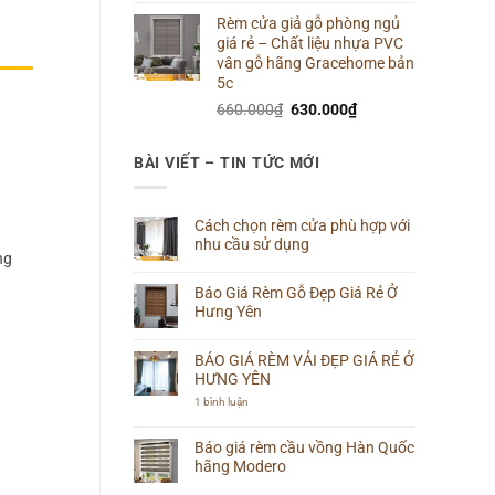
gốc
hiện
Rèm cửa giả gỗ phòng ngủ
là:
tại
giá rẻ – Chất liệu nhựa PVC
660.000₫.
là:
vân gỗ hãng Gracehome bản
640.000₫.
5c
Giá
Giá
660.000
₫
630.000
₫
gốc
hiện
là:
tại
BÀI VIẾT – TIN TỨC MỚI
660.000₫.
là:
630.000₫.
Cách chọn rèm cửa phù hợp với
nhu cầu sử dụng
ng
Không
có
Báo Giá Rèm Gỗ Đẹp Giá Rẻ Ở
bình
luận
Hưng Yên
ở
Cách
Không
chọn
có
rèm
BÁO GIÁ RÈM VẢI ĐẸP GIÁ RẺ Ở
bình
cửa
luận
HƯNG YÊN
phù
ở
hợp
Báo
ở
1 bình luận
với
Giá
BÁO
nhu
Rèm
GIÁ
cầu
Gỗ
RÈM
Báo giá rèm cầu vồng Hàn Quốc
sử
Đẹp
VẢI
dụng
hãng Modero
Giá
ĐẸP
Rẻ
GIÁ
Không
Ở
RẺ