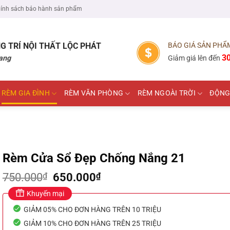
ính sách bảo hành sản phẩm
G TRÍ NỘI THẤT
LỘC PHÁT
BÁO GIÁ SẢN PHẨ
3
ang
Giảm giá lên đến
RÈM GIA ĐÌNH
RÈM VĂN PHÒNG
RÈM NGOÀI TRỜI
ĐỘNG
Rèm Cửa Sổ Đẹp Chống Nắng 21
Giá
Giá
750.000
₫
650.000
₫
gốc
hiện
Khuyến mại
là:
tại
750.000₫.
là:
GIẢM 05% CHO ĐƠN HÀNG TRÊN 10 TRIỆU
650.000₫.
GIẢM 10% CHO ĐƠN HÀNG TRÊN 25 TRIỆU