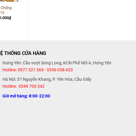
 Chống
Mẫu Rèm Cửa Phòng
 13
Khách 15
á
Giá
Giá
Giá
0.000
₫
850.000
₫
700.000
₫
c
hiện
gốc
hiện
tại
là:
tại
0.000₫.
là:
850.000₫.
là:
700.000₫.
700.000₫.
Ệ THỐNG CỬA HÀNG
Hưng Yên: Cầu vượt Song Long, KCN Phố Nối A, Hưng Yên
Hotline: 0977 321 369 - 0356 058 653
Hà Nội: 37 Nguyễn Khang, P. Yên Hòa, Cầu Giấy
Hotline: 0349 703 342
Giờ mở hàng: 8:00-22:00