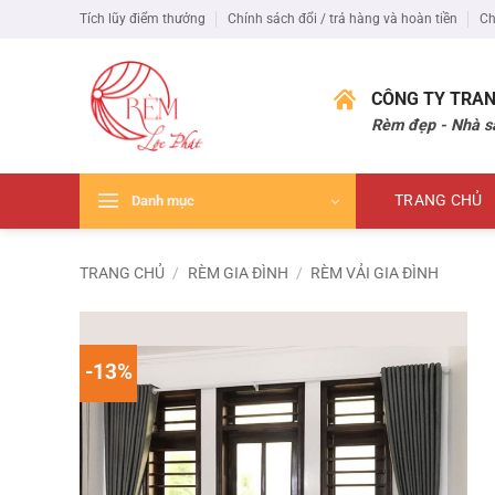
Bỏ
Tích lũy điểm thưởng
Chính sách đổi / trả hàng và hoàn tiền
Ch
qua
nội
dung
CÔNG TY TRAN
Rèm đẹp - Nhà s
TRANG CHỦ
Danh mục
TRANG CHỦ
/
RÈM GIA ĐÌNH
/
RÈM VẢI GIA ĐÌNH
-13%