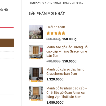
Hotline: 097 732 1369 - 034 970 3342
 và Hồ
SẢN PHẨM MỚI NHẤT
Lưới an toàn
Được xếp
Giá
Giá
200.000
₫
150.000
₫
hạng
5.00
gốc
hiện
5 sao
Mành sáo gỗ Bắc Hương Đỏ
là:
tại
cao cấp – hãng Gracehome
200.000₫.
là:
bản 5cm
150.000₫.
Giá
Giá
790.000
₫
550.000
₫
gốc
hiện
Mành gỗ cửa sổ đẹp hãng
là:
tại
Gracehome bản 5cm
790.000₫.
là:
550.000₫.
1.320.000
₫
Mành gỗ tự nhiên cao cấp –
Chất liệu gỗ đoạn America
hãng Vạn Thái bản 5cm
1.080.000
₫