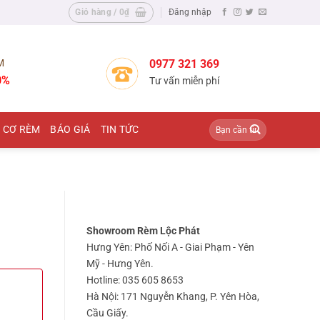
Giỏ hàng /
0
₫
Đăng nhập
M
0977 321 369
0%
Tư vấn miễn phí
Tìm
 CƠ RÈM
BÁO GIÁ
TIN TỨC
kiếm:
Showroom Rèm Lộc Phát
Hưng Yên: Phố Nối A - Giai Phạm - Yên
Mỹ - Hưng Yên.
Hotline: 035 605 8653
Hà Nội: 171 Nguyễn Khang, P. Yên Hòa,
Cầu Giấy.