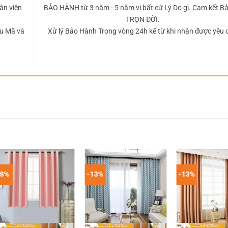
ân viên
BẢO HÀNH từ 3 năm - 5 năm vì bất cứ Lý Do gì. Cam kết Bả
TRỌN ĐỜI.
u Mã và
Xử lý Bảo Hành Trong vòng 24h kể từ khi nhận được yêu 
-8%
-13%
-13%