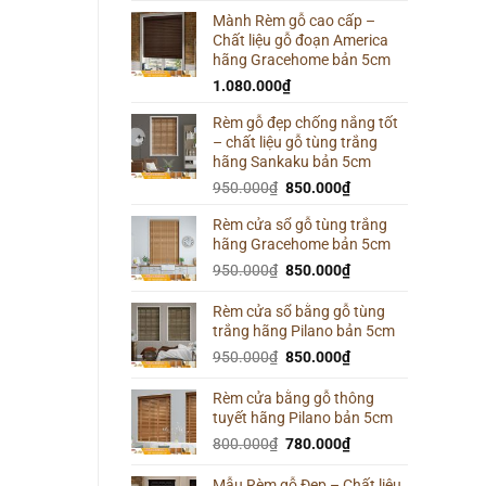
Mành Rèm gỗ cao cấp –
Chất liệu gỗ đoạn America
hãng Gracehome bản 5cm
1.080.000
₫
Rèm gỗ đẹp chống nắng tốt
– chất liệu gỗ tùng trắng
hãng Sankaku bản 5cm
Giá
Giá
950.000
₫
850.000
₫
gốc
hiện
Rèm cửa sổ gỗ tùng trắng
là:
tại
hãng Gracehome bản 5cm
950.000₫.
là:
Giá
850.000₫.
Giá
950.000
₫
850.000
₫
gốc
hiện
là:
tại
Rèm cửa sổ bằng gỗ tùng
trắng hãng Pilano bản 5cm
950.000₫.
là:
850.000₫.
Giá
Giá
950.000
₫
850.000
₫
gốc
hiện
là:
tại
Rèm cửa bằng gỗ thông
tuyết hãng Pilano bản 5cm
950.000₫.
là:
850.000₫.
Giá
Giá
800.000
₫
780.000
₫
gốc
hiện
là:
tại
Mẫu Rèm gỗ Đẹp – Chất liệu