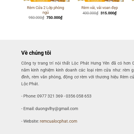
 Khách
Rèm Cửa 2 Lớp phòng
Rèm vải, vải voan đẹp
ngủ
Giá
Giá
400.000
₫
315.000
₫
gốc
hiện
Giá
Giá
Giá
.000
₫
950.000
₫
750.000
₫
là:
tại
hiện
gốc
hiện
400.000₫.
là:
tại
là:
tại
315.000₫.
000₫.
là:
950.000₫.
là:
650.000₫.
750.000₫.
Về chúng tôi
Công ty trang trí nội thất Lộc Phát Hưng Yên đã có hơn 
năm kinh nghiệm kinh doanh các loại rèm cửa như: rèm g
đình, rèm văn phòng, động cơ rèm với thương hiệu Rèm c
Lộc Phát.
- Phone: 0977 321 369 - 0356 058 653
- Email: duongvlhy@gmail.com
- Website:
remcualocphat.com