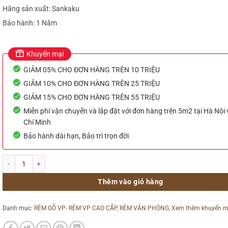
750.000₫.
Hãng sản xuất: Sankaku
Bảo hành: 1 Năm
Khuyến mại
GIẢM 05% CHO ĐƠN HÀNG TRÊN 10 TRIỆU
GIẢM 10% CHO ĐƠN HÀNG TRÊN 25 TRIỆU
GIẢM 15% CHO ĐƠN HÀNG TRÊN 55 TRIỆU
Miễn phí vận chuyển và lắp đặt với đơn hàng trên 5m2 tại Hà Nội
Chí Minh
Bảo hành dài hạn, Bảo trì trọn đời
Rèm gỗ tự nhiên đẹp – Chất liệu gỗ thông tuyết hãng Sankaku bản 5cm số lượ
Thêm vào giỏ hàng
Danh mục:
RÈM GỖ VP- RÈM VP CAO CẤP
,
RÈM VĂN PHÒNG
,
Xem thêm khuyến m