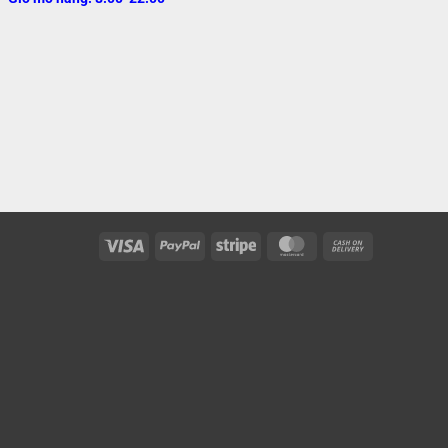
Visa
PayPal
Stripe
MasterCard
Cash
On
Delivery