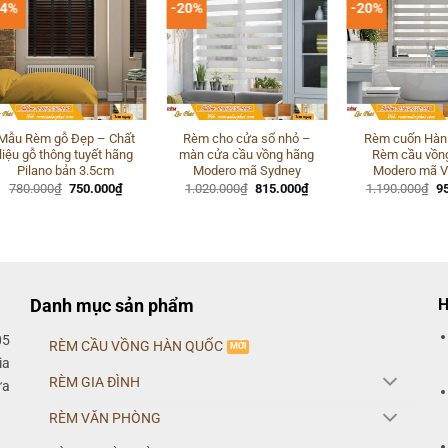
-4%
-20%
-20%
Mẫu Rèm gỗ Đẹp – Chất
Rèm cho cửa sổ nhỏ –
Rèm cuốn Hàn
liệu gỗ thông tuyết hãng
màn cửa cầu vồng hãng
Rèm cầu vồn
Pilano bản 3.5cm
Modero mã Sydney
Modero mã Vi
Giá
Giá
Giá
Giá
Gi
780.000
₫
750.000
₫
1.020.000
₫
815.000
₫
1.190.000
₫
9
gốc
hiện
gốc
hiện
g
là:
tại
là:
tại
là:
780.000₫.
là:
1.020.000₫.
là:
1.
750.000₫.
815.000₫.
Danh mục sản phẩm
H
05
RÈM CẦU VỒNG HÀN QUỐC
ia
RÈM GIA ĐÌNH
ửa
RÈM VĂN PHÒNG