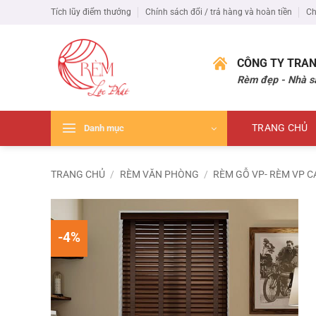
Bỏ
Tích lũy điểm thưởng
Chính sách đổi / trả hàng và hoàn tiền
Ch
qua
nội
dung
CÔNG TY TRAN
Rèm đẹp - Nhà s
TRANG CHỦ
Danh mục
TRANG CHỦ
/
RÈM VĂN PHÒNG
/
RÈM GỖ VP- RÈM VP C
-4%