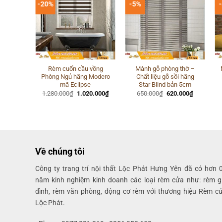
-20%
-5%
 rẻ –
Rèm cuốn cầu vồng
Mành gỗ phòng thờ –
i hãng
Phòng Ngủ hãng Modero
Chất liệu gỗ sồi hãng
5cm
mã Eclipse
Star Blind bản 5cm
Giá
Giá
Giá
Giá
Giá
.000
₫
1.280.000
₫
1.020.000
₫
650.000
₫
620.000
₫
hiện
gốc
hiện
gốc
hiện
tại
là:
tại
là:
tại
000₫.
là:
1.280.000₫.
là:
650.000₫.
là:
620.000₫.
1.020.000₫.
620.000₫.
Về chúng tôi
Công ty trang trí nội thất Lộc Phát Hưng Yên đã có hơn 
năm kinh nghiệm kinh doanh các loại rèm cửa như: rèm g
đình, rèm văn phòng, động cơ rèm với thương hiệu Rèm c
Lộc Phát.