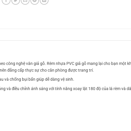
theo công nghệ vân giả gỗ. Rèm nhựa PVC giả gỗ mang lại cho bạn một k
o nên đẳng cấp thực sự cho căn phòng được trang trí.
u và chống bụi bẩn giúp dễ dàng vệ sinh.
ng và điều chỉnh ánh sáng với tính năng xoay lật 180 độ của lá rèm và d