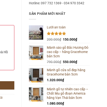
Hotline: 097 732 1369 - 034 970 3342
SẢN PHẨM MỚI NHẤT
Lưới an toàn
Được xếp
Giá
Giá
200.000
₫
150.000
₫
hạng
5.00
gốc
hiện
5 sao
Mành sáo gỗ Bắc Hương Đỏ
là:
tại
cao cấp – hãng Gracehome
 và Hồ
200.000₫.
là:
bản 5cm
150.000₫.
Giá
Giá
790.000
₫
550.000
₫
gốc
hiện
Mành gỗ cửa sổ đẹp hãng
là:
tại
Gracehome bản 5cm
ng
790.000₫.
là:
550.000₫.
1.320.000
₫
Mành gỗ tự nhiên cao cấp –
Chất liệu gỗ đoạn America
hãng Vạn Thái bản 5cm
ãi
1.080.000
₫