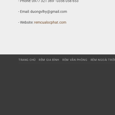
- Phone: 0977 321 369 - 0356 058 653
- Email: duongvlhy@gmail.com
- Website:
remcualocphat.com
TRANG CHỦ
RÈM GIA ĐÌNH
RÈM VĂN PHÒNG
RÈM NGOÀI TRỜ