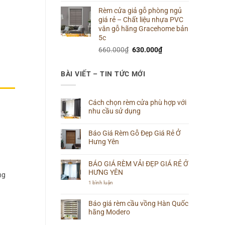
gốc
hiện
Rèm cửa giả gỗ phòng ngủ
là:
tại
giá rẻ – Chất liệu nhựa PVC
660.000₫.
là:
vân gỗ hãng Gracehome bản
640.000₫.
5c
Giá
Giá
660.000
₫
630.000
₫
gốc
hiện
là:
tại
BÀI VIẾT – TIN TỨC MỚI
660.000₫.
là:
630.000₫.
Cách chọn rèm cửa phù hợp với
nhu cầu sử dụng
Không
có
Báo Giá Rèm Gỗ Đẹp Giá Rẻ Ở
bình
luận
Hưng Yên
ở
Cách
Không
chọn
có
rèm
BÁO GIÁ RÈM VẢI ĐẸP GIÁ RẺ Ở
bình
cửa
luận
HƯNG YÊN
ng
phù
ở
hợp
Báo
ở
1 bình luận
với
Giá
BÁO
nhu
Rèm
GIÁ
cầu
Gỗ
RÈM
Báo giá rèm cầu vồng Hàn Quốc
sử
Đẹp
VẢI
dụng
hãng Modero
Giá
ĐẸP
Rẻ
GIÁ
Không
Ở
RẺ