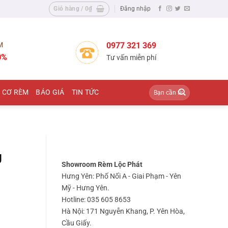
Giỏ hàng /
0
₫
Đăng nhập
M
0977 321 369
0%
Tư vấn miễn phí
Tìm
 CƠ RÈM
BÁO GIÁ
TIN TỨC
kiếm:
g
Showroom Rèm Lộc Phát
Hưng Yên: Phố Nối A - Giai Phạm - Yên
Mỹ - Hưng Yên.
Hotline: 035 605 8653
Hà Nội: 171 Nguyễn Khang, P. Yên Hòa,
Cầu Giấy.