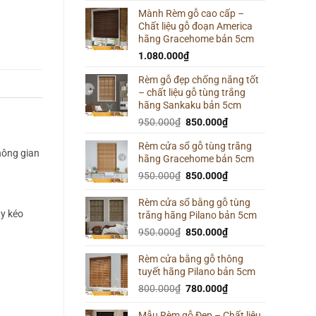
Mành Rèm gỗ cao cấp –
Chất liệu gỗ đoạn America
hãng Gracehome bản 5cm
1.080.000
₫
Rèm gỗ đẹp chống nắng tốt
– chất liệu gỗ tùng trắng
hãng Sankaku bản 5cm
Giá
Giá
950.000
₫
850.000
₫
gốc
hiện
Rèm cửa sổ gỗ tùng trắng
là:
tại
hông gian
hãng Gracehome bản 5cm
950.000₫.
là:
Giá
850.000₫.
Giá
950.000
₫
850.000
₫
gốc
hiện
là:
tại
Rèm cửa sổ bằng gỗ tùng
ây kéo
trắng hãng Pilano bản 5cm
950.000₫.
là:
850.000₫.
Giá
Giá
950.000
₫
850.000
₫
gốc
hiện
là:
tại
Rèm cửa bằng gỗ thông
tuyết hãng Pilano bản 5cm
950.000₫.
là:
850.000₫.
Giá
Giá
800.000
₫
780.000
₫
gốc
hiện
là:
tại
Mẫu Rèm gỗ Đẹp – Chất liệu