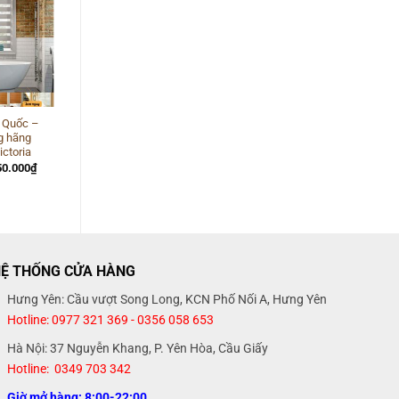
-25%
 Quốc –
Rèm cửa cao cấp Hàn
g hãng
Quốc – Màn cầu vồng
ctoria
Modero mã Kali
á
Giá
Giá
Giá
50.000
₫
1.130.000
₫
845.000
₫
ốc
hiện
gốc
hiện
tại
là:
tại
190.000₫.
là:
1.130.000₫.
là:
950.000₫.
845.000₫.
Ệ THỐNG CỬA HÀNG
Hưng Yên: Cầu vượt Song Long, KCN Phố Nối A, Hưng Yên
Hotline: 0977 321 369 - 0356 058 653
Hà Nội: 37 Nguyễn Khang, P. Yên Hòa, Cầu Giấy
Hotline: 0349 703 342
Giờ mở hàng: 8:00-22:00