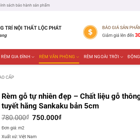
ính sách bảo hành sản phẩm
G TRÍ NỘI THẤT
LỘC PHÁT
BÁO GIÁ SẢN PHẨ
3
ang
Giảm giá lên đến
RÈM GIA ĐÌNH
RÈM VĂN PHÒNG
RÈM NGOÀI TRỜI
ĐỘNG
AO CẤP
Rèm gỗ tự nhiên đẹp – Chất liệu gỗ thôn
tuyết hãng Sankaku bản 5cm
Giá
Giá
780.000
₫
750.000
₫
gốc
hiện
Đơn giá: m2
là:
tại
780.000₫.
là:
Xuất xứ: Việt Nam