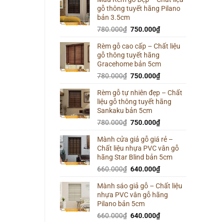
gỗ thông tuyết hãng Pilano
800.000₫.
là:
bản 3.5cm
780.000₫.
Giá
Giá
780.000
₫
750.000
₫
gốc
hiện
Rèm gỗ cao cấp – Chất liệu
là:
tại
gỗ thông tuyết hãng
780.000₫.
là:
Gracehome bản 5cm
750.000₫.
Giá
Giá
780.000
₫
750.000
₫
gốc
hiện
Rèm gỗ tự nhiên đẹp – Chất
là:
tại
liệu gỗ thông tuyết hãng
780.000₫.
là:
Sankaku bản 5cm
750.000₫.
Giá
Giá
780.000
₫
750.000
₫
gốc
hiện
Mành cửa giả gỗ giá rẻ –
là:
tại
Chất liệu nhựa PVC vân gỗ
780.000₫.
là:
hãng Star Blind bản 5cm
750.000₫.
Giá
Giá
660.000
₫
640.000
₫
gốc
hiện
Mành sáo giả gỗ – Chất liệu
là:
tại
nhựa PVC vân gỗ hãng
660.000₫.
là:
Pilano bản 5cm
640.000₫.
Giá
Giá
660.000
₫
640.000
₫