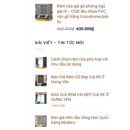
gốc
hiện
Rèm cửa giả gỗ phòng ngủ
là:
tại
giá rẻ – Chất liệu nhựa PVC
660.000₫.
là:
vân gỗ hãng Gracehome bản
640.000₫.
5c
Giá
Giá
660.000
₫
630.000
₫
gốc
hiện
là:
tại
BÀI VIẾT – TIN TỨC MỚI
660.000₫.
là:
630.000₫.
Cách chọn rèm cửa phù hợp với
nhu cầu sử dụng
Không
có
Báo Giá Rèm Gỗ Đẹp Giá Rẻ Ở
bình
luận
Hưng Yên
ở
Cách
Không
chọn
có
rèm
BÁO GIÁ RÈM VẢI ĐẸP GIÁ RẺ Ở
bình
cửa
luận
HƯNG YÊN
phù
ở
hợp
Báo
ở
1 bình luận
với
Giá
BÁO
nhu
Rèm
GIÁ
cầu
Gỗ
RÈM
Báo giá rèm cầu vồng Hàn Quốc
sử
Đẹp
VẢI
dụng
hãng Modero
Giá
ĐẸP
Rẻ
GIÁ
Không
Ở
RẺ