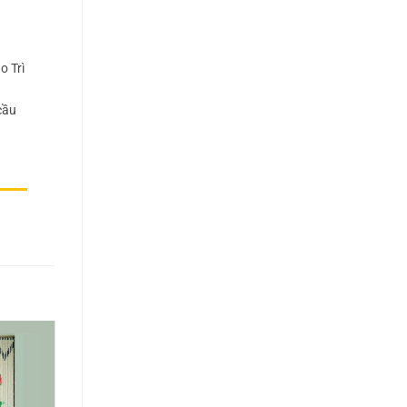
o Trì
cầu