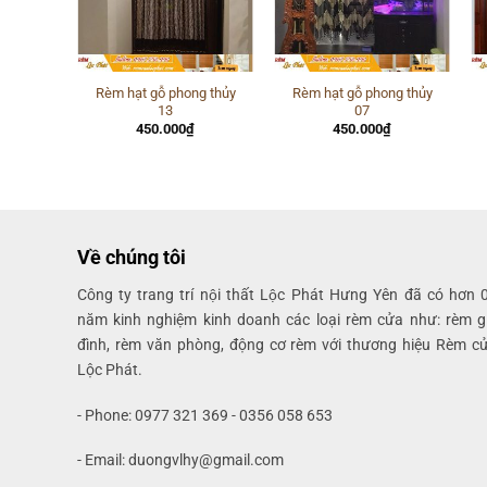
g thủy
Rèm hạt gỗ phong thủy
Rèm hạt gỗ phong thủy
13
07
450.000
₫
450.000
₫
Về chúng tôi
Công ty trang trí nội thất Lộc Phát Hưng Yên đã có hơn 
năm kinh nghiệm kinh doanh các loại rèm cửa như: rèm g
đình, rèm văn phòng, động cơ rèm với thương hiệu Rèm c
Lộc Phát.
- Phone: 0977 321 369 - 0356 058 653
- Email: duongvlhy@gmail.com