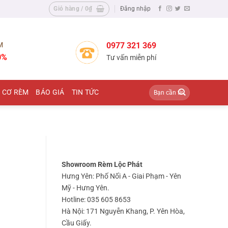
Giỏ hàng /
0
₫
Đăng nhập
M
0977 321 369
0%
Tư vấn miễn phí
Tìm
 CƠ RÈM
BÁO GIÁ
TIN TỨC
kiếm:
Showroom Rèm Lộc Phát
Hưng Yên: Phố Nối A - Giai Phạm - Yên
Mỹ - Hưng Yên.
Hotline: 035 605 8653
Hà Nội: 171 Nguyễn Khang, P. Yên Hòa,
Cầu Giấy.