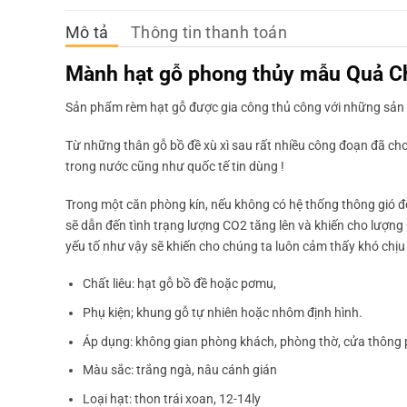
Mô tả
Thông tin thanh toán
Mành hạt gỗ phong thủy mẫu Quả 
Sản phẩm rèm hạt gỗ được gia công thủ công với những sản 
Từ những thân gỗ bồ đề xù xì sau rất nhiều công đoạn đã c
trong nước cũng như quốc tế tin dùng !
Trong một căn phòng kín, nếu không có hệ thống thông gió để 
sẽ dẫn đến tình trạng lượng CO2 tăng lên và khiến cho lượng
yếu tố như vậy sẽ khiến cho chúng ta luôn cảm thấy khó chị
Chất liêu: hạt gỗ bồ đề hoặc pơmu,
Phụ kiện; khung gỗ tự nhiên hoặc nhôm định hình.
Áp dụng: không gian phòng khách, phòng thờ, cửa thông 
Màu sắc: trắng ngà, nâu cánh gián
Loại hạt: thon trái xoan, 12-14ly