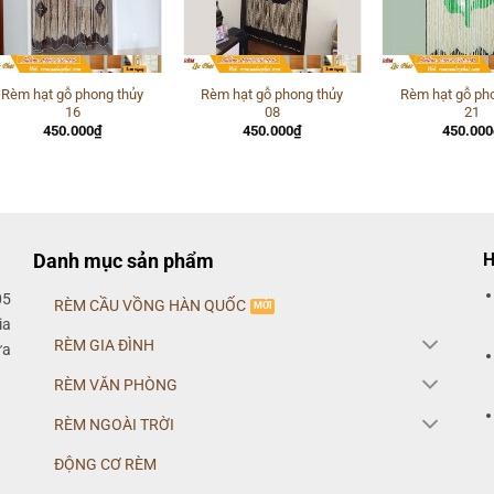
Rèm hạt gỗ phong thủy
Rèm hạt gỗ phong thủy
Rèm hạt gỗ ph
16
08
21
450.000
₫
450.000
₫
450.000
Danh mục sản phẩm
H
05
RÈM CẦU VỒNG HÀN QUỐC
ia
RÈM GIA ĐÌNH
ửa
RÈM VĂN PHÒNG
RÈM NGOÀI TRỜI
ĐỘNG CƠ RÈM