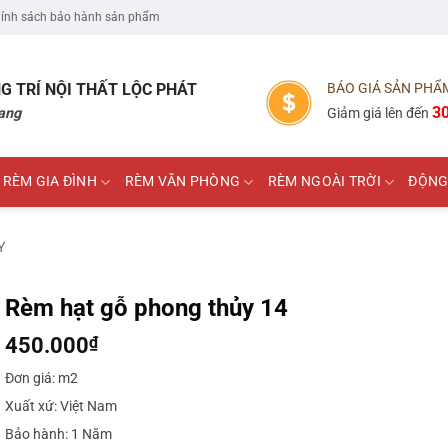
ính sách bảo hành sản phẩm
G TRÍ NỘI THẤT
LỘC PHÁT
BÁO GIÁ SẢN PHẨ
3
ang
Giảm giá lên đến
RÈM GIA ĐÌNH
RÈM VĂN PHÒNG
RÈM NGOÀI TRỜI
ĐỘNG
Y
Rèm hạt gỗ phong thủy 14
450.000
₫
Đơn giá: m2
Xuất xứ: Việt Nam
Bảo hành: 1 Năm