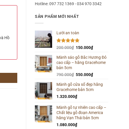
Hotline: 097 732 1369 - 034 970 3342
SẢN PHẨM MỚI NHẤT
Lưới an toàn
 và Hồ
Được xếp
Giá
Giá
200.000
₫
150.000
₫
hạng
5.00
gốc
hiện
5 sao
Mành sáo gỗ Bắc Hương Đỏ
là:
tại
cao cấp – hãng Gracehome
200.000₫.
là:
bản 5cm
150.000₫.
Giá
Giá
790.000
₫
550.000
₫
gốc
hiện
Mành gỗ cửa sổ đẹp hãng
là:
tại
Gracehome bản 5cm
790.000₫.
là:
550.000₫.
1.320.000
₫
Mành gỗ tự nhiên cao cấp –
Chất liệu gỗ đoạn America
hãng Vạn Thái bản 5cm
1.080.000
₫