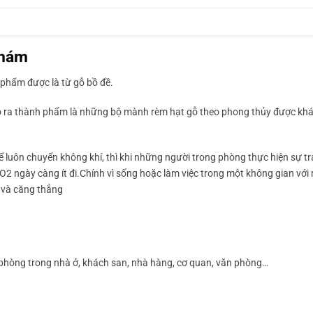
Chám
phẩm được là từ gỗ bồ đề.
ho ra thành phẩm là những bộ mành rèm hạt gỗ theo phong thủy được kh
luôn chuyển không khí, thì khi những người trong phòng thực hiện sự tra
 O2 ngày càng ít đi.Chính vì sống hoặc làm việc trong một không gian vớ
u và căng thẳng
phòng trong nhà ở, khách san, nhà hàng, cơ quan, văn phòng…