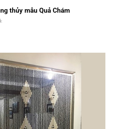
hong thủy mẫu Quả Chám
ỗ: