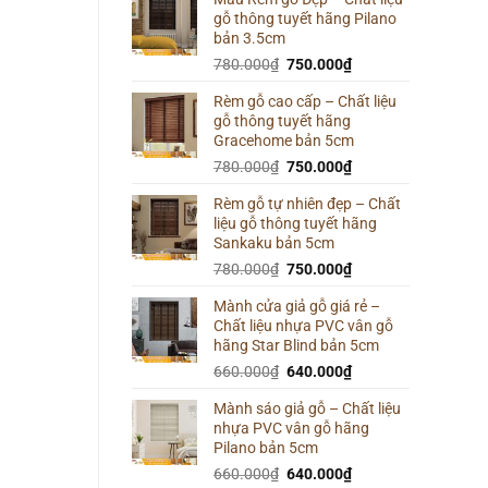
gỗ thông tuyết hãng Pilano
800.000₫.
là:
bản 3.5cm
780.000₫.
Giá
Giá
780.000
₫
750.000
₫
gốc
hiện
Rèm gỗ cao cấp – Chất liệu
là:
tại
gỗ thông tuyết hãng
780.000₫.
là:
Gracehome bản 5cm
750.000₫.
Giá
Giá
780.000
₫
750.000
₫
gốc
hiện
Rèm gỗ tự nhiên đẹp – Chất
là:
tại
liệu gỗ thông tuyết hãng
780.000₫.
là:
Sankaku bản 5cm
750.000₫.
Giá
Giá
780.000
₫
750.000
₫
gốc
hiện
Mành cửa giả gỗ giá rẻ –
là:
tại
Chất liệu nhựa PVC vân gỗ
780.000₫.
là:
hãng Star Blind bản 5cm
750.000₫.
Giá
Giá
660.000
₫
640.000
₫
gốc
hiện
Mành sáo giả gỗ – Chất liệu
là:
tại
nhựa PVC vân gỗ hãng
660.000₫.
là:
Pilano bản 5cm
640.000₫.
Giá
Giá
660.000
₫
640.000
₫