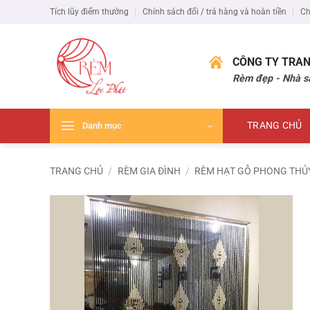
Bỏ
Tích lũy điểm thưởng
Chính sách đổi / trả hàng và hoàn tiền
Ch
qua
nội
dung
CÔNG TY TRAN
Rèm đẹp - Nhà s
TRANG CHỦ
Danh mục
TRANG CHỦ
/
RÈM GIA ĐÌNH
/
RÈM HẠT GỖ PHONG THỦ