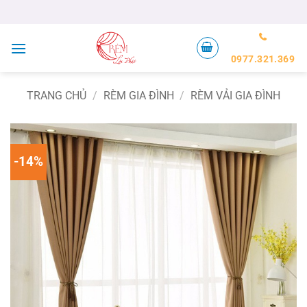
Bỏ
qua
nội
dung
0977.321.369
TRANG CHỦ
/
RÈM GIA ĐÌNH
/
RÈM VẢI GIA ĐÌNH
-14%