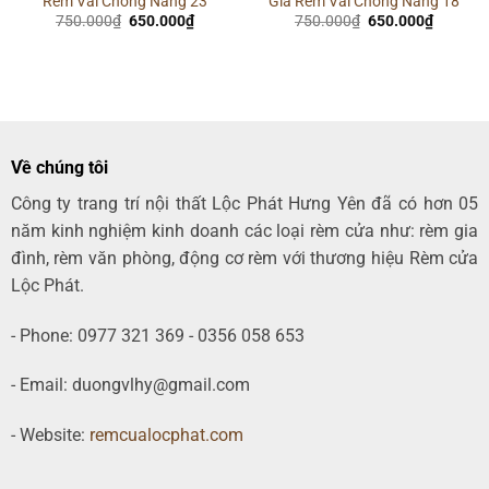
Rèm Vải Chống Nắng 23
Giá Rèm Vải Chống Nắng 18
Giá
Giá
Giá
Giá
750.000
₫
650.000
₫
750.000
₫
650.000
₫
gốc
hiện
gốc
hiện
là:
tại
là:
tại
750.000₫.
là:
750.000₫.
là:
00₫.
650.000₫.
650.000
Về chúng tôi
Công ty trang trí nội thất Lộc Phát Hưng Yên đã có hơn 05
năm kinh nghiệm kinh doanh các loại rèm cửa như: rèm gia
đình, rèm văn phòng, động cơ rèm với thương hiệu Rèm cửa
Lộc Phát.
- Phone: 0977 321 369 - 0356 058 653
- Email: duongvlhy@gmail.com
- Website:
remcualocphat.com