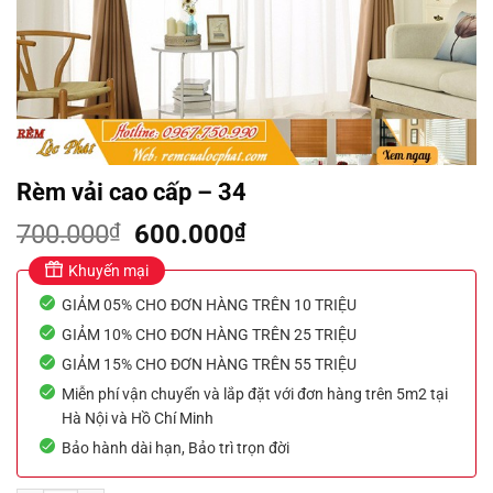
Rèm vải cao cấp – 34
Giá
Giá
700.000
₫
600.000
₫
gốc
hiện
Khuyến mại
là:
tại
GIẢM 05% CHO ĐƠN HÀNG TRÊN 10 TRIỆU
700.000₫.
là:
600.000₫.
GIẢM 10% CHO ĐƠN HÀNG TRÊN 25 TRIỆU
GIẢM 15% CHO ĐƠN HÀNG TRÊN 55 TRIỆU
Miễn phí vận chuyển và lắp đặt với đơn hàng trên 5m2 tại
Hà Nội và Hồ Chí Minh
Bảo hành dài hạn, Bảo trì trọn đời