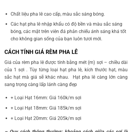
Chất liệu pha lê cao cấp, màu sắc sáng bóng.
Các hạt pha lê nhập khẩu có độ bền và màu sắc sáng
bóng, các mặt trên viên đá phản chiếu ánh sáng khá tốt
cho không gian sống của bạn luôn tươi mới.
CÁCH TÍNH GIÁ RÈM PHA LÊ
Giá của rèm pha lê được tính bằng mét (m) sợi – chiều dài
của 1 sợi . Tùy từng loại hạt pha lê, kích thước hạt, màu
sắc hạt mà giá sẽ khác nhau. Hạt pha lê càng lớn càng
sang trọng càng lấp lánh càng đẹp
+ Loại Hạt 16mm: Giá 160k/m sợi
+ Loại Hạt 18mm: Giá 185k/m sợi
+ Loại Hạt 20mm: Giá 205k/m sợi
–
Quy cách thông thường:
khoảng cách giữa các sợi là