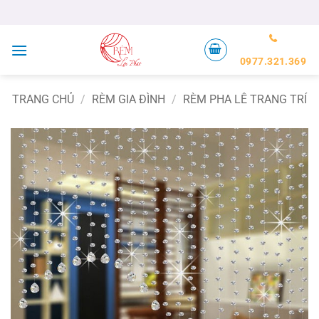
Bỏ
qua
nội
dung
0977.321.369
TRANG CHỦ
/
RÈM GIA ĐÌNH
/
RÈM PHA LÊ TRANG TRÍ