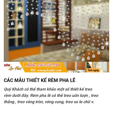
CÁC MẪU THIẾT KẾ RÈM PHA LÊ
Quý Khách có thể tham khảo một số
thiết kế treo
rèm
dưới
đây
.
Rèm pha lê có thể treo uốn lượn , treo
thẳng , treo vòng tròn, vòng cung, treo so le chữ v.