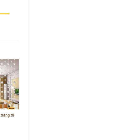
trang trí
Rèm hạt pha lê trang trí
08