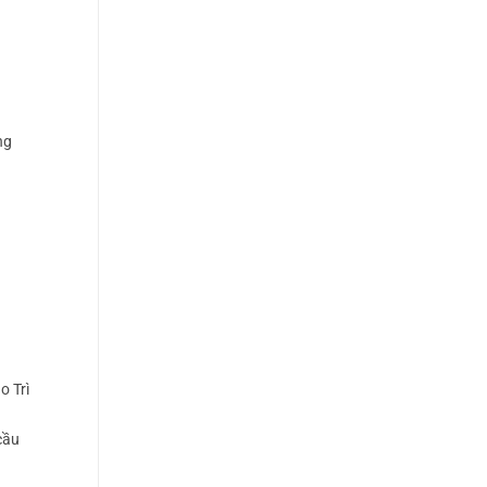
ng
o Trì
cầu