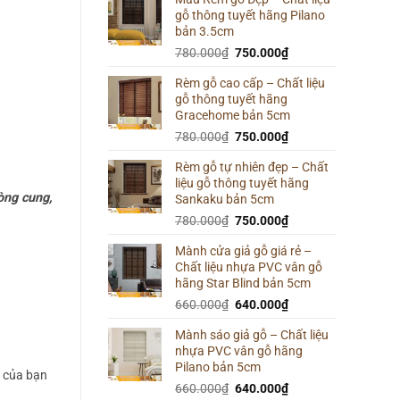
gỗ thông tuyết hãng Pilano
800.000₫.
là:
bản 3.5cm
780.000₫.
Giá
Giá
780.000
₫
750.000
₫
gốc
hiện
Rèm gỗ cao cấp – Chất liệu
là:
tại
gỗ thông tuyết hãng
780.000₫.
là:
Gracehome bản 5cm
750.000₫.
Giá
Giá
780.000
₫
750.000
₫
gốc
hiện
Rèm gỗ tự nhiên đẹp – Chất
là:
tại
liệu gỗ thông tuyết hãng
780.000₫.
là:
vòng cung,
Sankaku bản 5cm
750.000₫.
Giá
Giá
780.000
₫
750.000
₫
gốc
hiện
Mành cửa giả gỗ giá rẻ –
là:
tại
Chất liệu nhựa PVC vân gỗ
780.000₫.
là:
hãng Star Blind bản 5cm
750.000₫.
Giá
Giá
660.000
₫
640.000
₫
gốc
hiện
Mành sáo giả gỗ – Chất liệu
là:
tại
nhựa PVC vân gỗ hãng
660.000₫.
là:
Pilano bản 5cm
640.000₫.
g của bạn
Giá
Giá
660.000
₫
640.000
₫