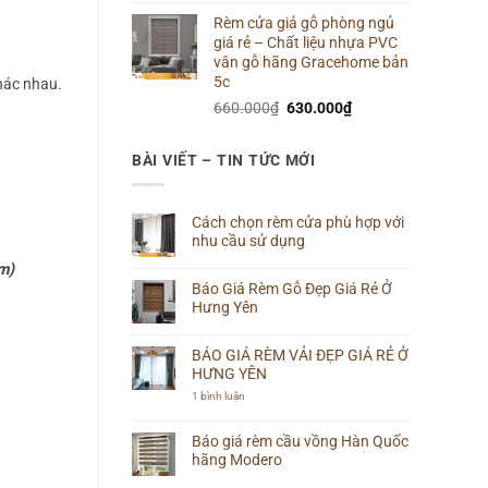
gốc
hiện
Rèm cửa giả gỗ phòng ngủ
là:
tại
giá rẻ – Chất liệu nhựa PVC
660.000₫.
là:
vân gỗ hãng Gracehome bản
640.000₫.
5c
khác nhau.
Giá
Giá
660.000
₫
630.000
₫
gốc
hiện
là:
tại
BÀI VIẾT – TIN TỨC MỚI
660.000₫.
là:
630.000₫.
Cách chọn rèm cửa phù hợp với
nhu cầu sử dụng
Không
m)
có
Báo Giá Rèm Gỗ Đẹp Giá Rẻ Ở
bình
luận
Hưng Yên
ở
Cách
Không
chọn
có
rèm
BÁO GIÁ RÈM VẢI ĐẸP GIÁ RẺ Ở
bình
cửa
luận
HƯNG YÊN
phù
ở
hợp
Báo
ở
1 bình luận
với
Giá
BÁO
nhu
Rèm
GIÁ
cầu
Gỗ
RÈM
Báo giá rèm cầu vồng Hàn Quốc
sử
Đẹp
VẢI
dụng
hãng Modero
Giá
ĐẸP
Rẻ
GIÁ
Không
Ở
RẺ