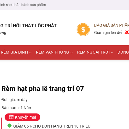
ính sách bảo hành sản phẩm
G TRÍ NỘI THẤT
LỘC PHÁT
BÁO GIÁ SẢN PHẨ
3
ang
Giảm giá lên đến
RÈM GIA ĐÌNH
RÈM VĂN PHÒNG
RÈM NGOÀI TRỜI
ĐỘNG
Rèm hạt pha lê trang trí 07
Đơn giá: m dây
Bảo hành: 1 Năm
Khuyến mại
GIẢM 05% CHO ĐƠN HÀNG TRÊN 10 TRIỆU