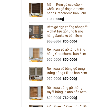
Mành Rèm gỗ cao cấp –
Chất liệu gỗ đoạn America
hãng Gracehome bản 5cm
1.080.000
₫
Rèm gỗ đẹp chống nắng tốt
– chất liệu gỗ tùng trắng
hãng Sankaku bản 5cm
Giá
Giá
950.000
₫
850.000
₫
gốc
hiện
Rèm cửa sổ gỗ tùng trắng
là:
tại
hãng Gracehome bản 5cm
950.000₫.
là:
Giá
850.000₫.
Giá
950.000
₫
850.000
₫
gốc
hiện
là:
tại
Rèm cửa sổ bằng gỗ tùng
trắng hãng Pilano bản 5cm
950.000₫.
là:
850.000₫.
Giá
Giá
950.000
₫
850.000
₫
gốc
hiện
là:
tại
Rèm cửa bằng gỗ thông
tuyết hãng Pilano bản 5cm
950.000₫.
là:
850.000₫.
Giá
Giá
800.000
₫
780.000
₫
gốc
hiện
là:
tại
Mẫu Rèm gỗ Đẹp – Chất liệu