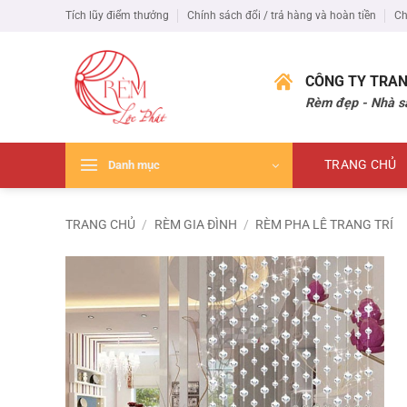
Bỏ
Tích lũy điểm thưởng
Chính sách đổi / trả hàng và hoàn tiền
Ch
qua
nội
dung
CÔNG TY TRAN
Rèm đẹp - Nhà s
TRANG CHỦ
Danh mục
TRANG CHỦ
/
RÈM GIA ĐÌNH
/
RÈM PHA LÊ TRANG TRÍ