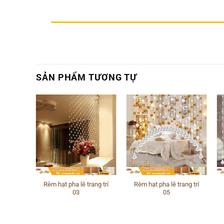
SẢN PHẨM TƯƠNG TỰ
ang trí
Rèm hạt pha lê trang trí
Rèm hạt pha lê trang trí
03
05