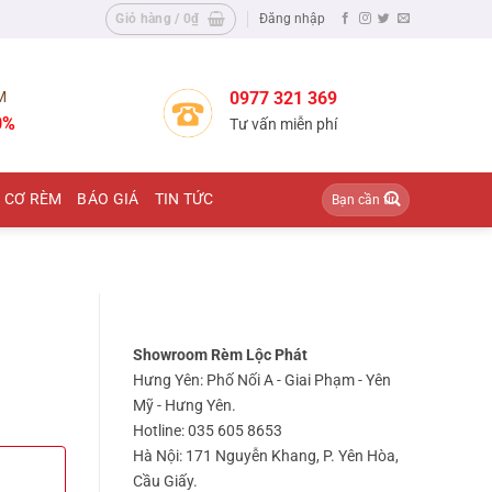
Giỏ hàng /
0
₫
Đăng nhập
M
0977 321 369
0%
Tư vấn miễn phí
Tìm
 CƠ RÈM
BÁO GIÁ
TIN TỨC
kiếm:
Showroom Rèm Lộc Phát
Hưng Yên: Phố Nối A - Giai Phạm - Yên
Mỹ - Hưng Yên.
Hotline: 035 605 8653
Hà Nội: 171 Nguyễn Khang, P. Yên Hòa,
Cầu Giấy.