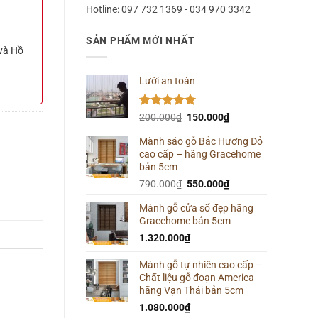
Hotline: 097 732 1369 - 034 970 3342
SẢN PHẨM MỚI NHẤT
 và Hồ
Lưới an toàn
Được xếp
Giá
Giá
200.000
₫
150.000
₫
hạng
5.00
gốc
hiện
5 sao
Mành sáo gỗ Bắc Hương Đỏ
là:
tại
cao cấp – hãng Gracehome
200.000₫.
là:
bản 5cm
150.000₫.
Giá
Giá
790.000
₫
550.000
₫
gốc
hiện
Mành gỗ cửa sổ đẹp hãng
là:
tại
Gracehome bản 5cm
790.000₫.
là:
550.000₫.
1.320.000
₫
Mành gỗ tự nhiên cao cấp –
Chất liệu gỗ đoạn America
hãng Vạn Thái bản 5cm
1.080.000
₫