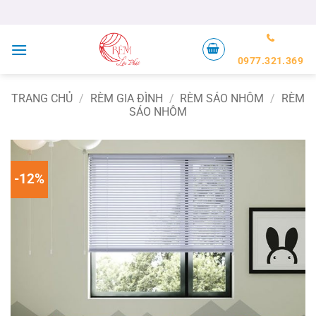
Bỏ
qua
nội
dung
0977.321.369
TRANG CHỦ
/
RÈM GIA ĐÌNH
/
RÈM SÁO NHÔM
/
RÈM
SÁO NHÔM
-12%