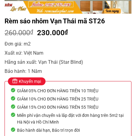
Rèm sáo nhôm Vạn Thái mã ST26
Giá
Giá
260.000
₫
230.000
₫
gốc
hiện
Đơn giá: m2
là:
tại
Xuất xứ: Việt Nam
260.000₫.
là:
230.000₫.
Hãng sản xuất: Vạn Thái (Star Blind)
Bảo hành: 1 Năm
Khuyến mại
GIẢM 05% CHO ĐƠN HÀNG TRÊN 10 TRIỆU
GIẢM 10% CHO ĐƠN HÀNG TRÊN 25 TRIỆU
GIẢM 15% CHO ĐƠN HÀNG TRÊN 55 TRIỆU
Miễn phí vận chuyển và lắp đặt với đơn hàng trên 5m2 tại
Hà Nội và Hồ Chí Minh
Bảo hành dài hạn, Bảo trì trọn đời