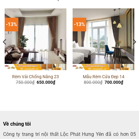
-13%
-13%
Rèm Vải Chống Nắng 23
Mẫu Rèm Cửa Đẹp 14
Giá
Giá
Giá
Giá
750.000
₫
650.000
₫
800.000
₫
700.000
₫
gốc
hiện
gốc
hiện
là:
tại
là:
tại
750.000₫.
là:
800.000₫.
là:
00₫.
650.000₫.
700.000
Về chúng tôi
Công ty trang trí nội thất Lộc Phát Hưng Yên đã có hơn 05