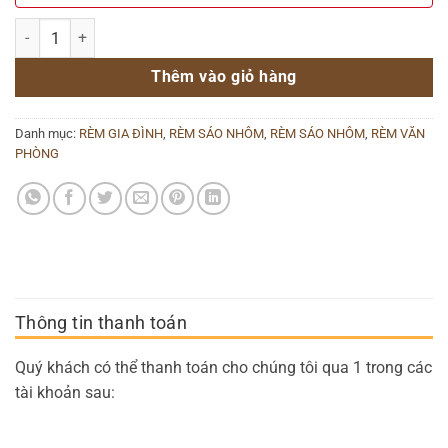
Rèm sáo nhôm Vạn Thái mã ST26 số lượng
Thêm vào giỏ hàng
Danh mục:
RÈM GIA ĐÌNH
,
RÈM SÁO NHÔM
,
RÈM SÁO NHÔM
,
RÈM VĂN
PHÒNG
Thông tin thanh toán
Quý khách có thể thanh toán cho chúng tôi qua 1 trong các
tài khoản sau: