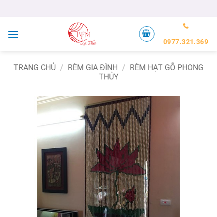
Bỏ
qua
nội
dung
0977.321.369
TRANG CHỦ
/
RÈM GIA ĐÌNH
/
RÈM HẠT GỖ PHONG
THỦY