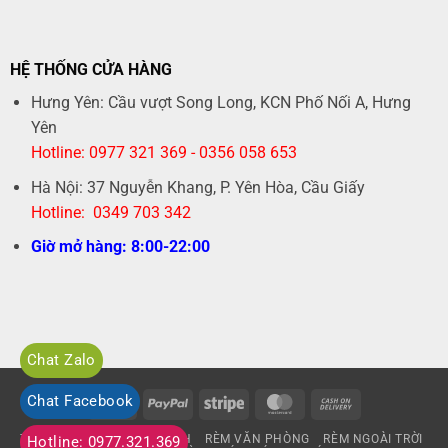
HỆ THỐNG CỬA HÀNG
Hưng Yên: Cầu vượt Song Long, KCN Phố Nối A, Hưng
Yên
Hotline: 0977 321 369 - 0356 058 653
Hà Nội: 37 Nguyễn Khang, P. Yên Hòa, Cầu Giấy
Hotline: 0349 703 342
Giờ mở hàng: 8:00-22:00
Chat Zalo
Chat Facebook
Visa
PayPal
Stripe
MasterCard
Cash
On
TRANG CHỦ
RÈM GIA ĐÌNH
RÈM VĂN PHÒNG
RÈM NGOÀI TRỜI
Hotline: 0977.321.369