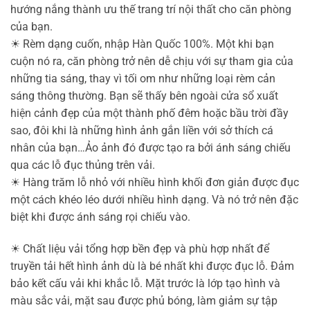
hướng nắng thành ưu thế trang trí nội thất cho căn phòng
của bạn.
☀
Rèm dạng cuốn, nhập Hàn Quốc 100%. Một khi bạn
cuộn nó ra, căn phòng trở nên dễ chịu với sự tham gia của
những tia sáng, thay vì tối om như những loại rèm cản
sáng thông thường. Bạn sẽ thấy bên ngoài cửa sổ xuất
hiện cảnh đẹp của một thành phố đêm hoặc bầu trời đầy
sao, đôi khi là những hình ảnh gắn liền với sở thích cá
nhân của bạn…Ảo ảnh đó được tạo ra bởi ánh sáng chiếu
qua các lỗ đục thủng trên vải.
☀
Hàng trăm lỗ nhỏ với nhiều hình khối đơn giản được đục
một cách khéo léo dưới nhiều hình dạng. Và nó trở nên đặc
biệt khi được ánh sáng rọi chiếu vào.
☀
Chất liệu vải tổng hợp bền đẹp và phù hợp nhất để
truyền tải hết hình ảnh dù là bé nhất khi được đục lỗ. Đảm
bảo kết cấu vải khi khắc lỗ. Mặt trước là lớp tạo hình và
màu sắc vải, mặt sau được phủ bóng, làm giảm sự tập