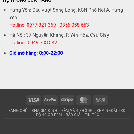
HỆ THỐNG CỬA HÀNG
Hưng Yên: Cầu vượt Song Long, KCN Phố Nối A, Hưng
Yên
Hotline: 0977 321 369 - 0356 058 653
Hà Nội: 37 Nguyễn Khang, P. Yên Hòa, Cầu Giấy
Hotline: 0349 703 342
Giờ mở hàng: 8:00-22:00
Visa
PayPal
Stripe
MasterCard
Cash
On
TRANG CHỦ
RÈM GIA ĐÌNH
RÈM VĂN PHÒNG
RÈM NGOÀI TRỜI
Delivery
ĐỘNG CƠ RÈM
BÁO GIÁ
TIN TỨC