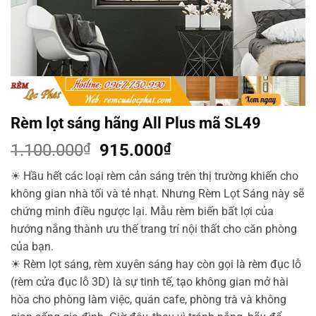
Rèm lọt sáng hãng All Plus mã SL49
Giá
Giá
1.100.000
₫
915.000
₫
gốc
hiện
☀
Hầu hết các loại rèm cản sáng trên thị trường khiến cho
là:
tại
không gian nhà tối và tẻ nhạt. Nhưng Rèm Lọt Sáng này sẽ
1.100.000₫.
là:
chứng minh điều ngược lại. Mẫu rèm biến bất lợi của
915.000₫.
hướng nắng thành ưu thế trang trí nội thất cho căn phòng
của bạn.
☀
Rèm lọt sáng, rèm xuyên sáng hay còn gọi là rèm đục lỗ
(rèm cửa đục lỗ 3D) là sự tinh tế, tạo không gian mở hài
hòa cho phòng làm việc, quán cafe, phòng trà và không