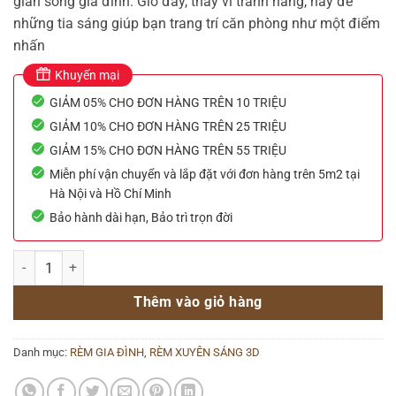
gian sống gia đình. Giờ đây, thay vì tránh nắng, hãy để
những tia sáng giúp bạn trang trí căn phòng như một điểm
nhấn
Khuyến mại
GIẢM 05% CHO ĐƠN HÀNG TRÊN 10 TRIỆU
GIẢM 10% CHO ĐƠN HÀNG TRÊN 25 TRIỆU
GIẢM 15% CHO ĐƠN HÀNG TRÊN 55 TRIỆU
Miễn phí vận chuyển và lắp đặt với đơn hàng trên 5m2 tại
Hà Nội và Hồ Chí Minh
Bảo hành dài hạn, Bảo trì trọn đời
Rèm lọt sáng hãng All Plus mã SL49 số lượng
Thêm vào giỏ hàng
Danh mục:
RÈM GIA ĐÌNH
,
RÈM XUYÊN SÁNG 3D