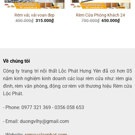
Rèm vải, vải voan đẹp
Rèm Cửa Phòng Khách 24
Giá
Giá
Giá
Giá
400.000
₫
315.000
₫
750.000
₫
650.000
₫
gốc
hiện
gốc
hiện
là:
tại
là:
tại
400.000₫.
là:
750.000₫.
là:
00₫.
315.000₫.
650.000
Về chúng tôi
Công ty trang trí nội thất Lộc Phát Hưng Yên đã có hơn 05
năm kinh nghiệm kinh doanh các loại rèm cửa như: rèm gia
đình, rèm văn phòng, động cơ rèm với thương hiệu Rèm cửa
Lộc Phát.
- Phone: 0977 321 369 - 0356 058 653
- Email: duongvlhy@gmail.com
- Website:
remcualocphat.com