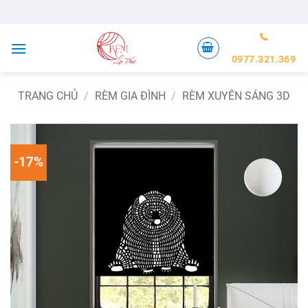
Bỏ
qua
nội
dung
0977.321.369
TRANG CHỦ
/
RÈM GIA ĐÌNH
/
RÈM XUYÊN SÁNG 3D
-17%